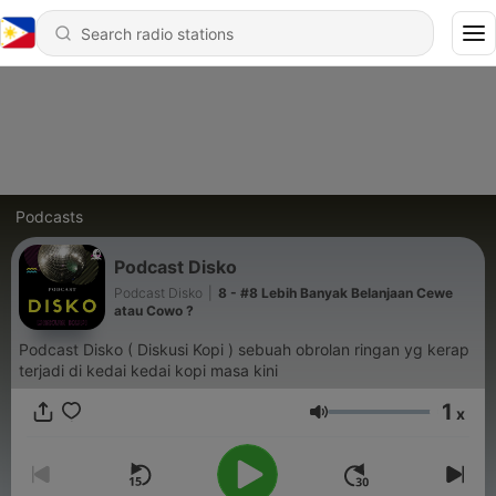
Podcasts
Podcast Disko
Podcast Disko
|
8 - #8 Lebih Banyak Belanjaan Cewe
atau Cowo ?
Podcast Disko ( Diskusi Kopi ) sebuah obrolan ringan yg kerap
terjadi di kedai kedai kopi masa kini
1
x
Volume