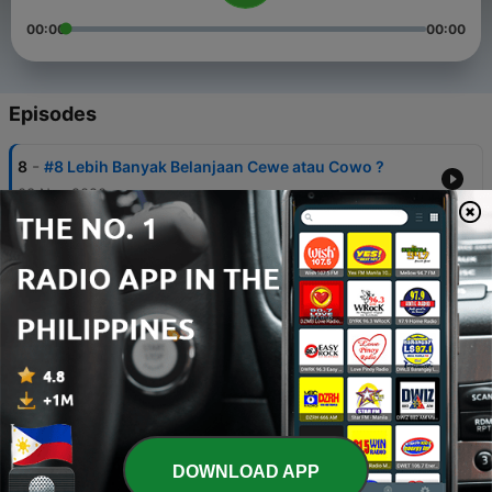
00:00
00:00
Episodes
-
8
#8 Lebih Banyak Belanjaan Cewe atau Cowo ?
03 Nov 2020
-
7
#7 Kami Kangen Nonton Konser
19 Oct 2020
-
6
#6 Gita Cinta Masa Muda
12 Oct 2020
-
5
#5 siCILAKA
08 Oct 2020
-
4
#4 Kami juga pernah insecure
DOWNLOAD APP
03 Oct 2020