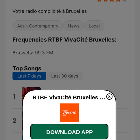
Votre radio complicité à Bruxelles
Adult Contemporary
News
Local
Frequencies RTBF VivaCité Bruxelles:
Brussels:
99.3 FM
Top Songs
Last 7 days
Last 30 days
Let’s Win This!
1
RTBF VivaCité Bruxelles live
BalloonPlanet
Lucidity
2
Tame Impala
DOWNLOAD APP