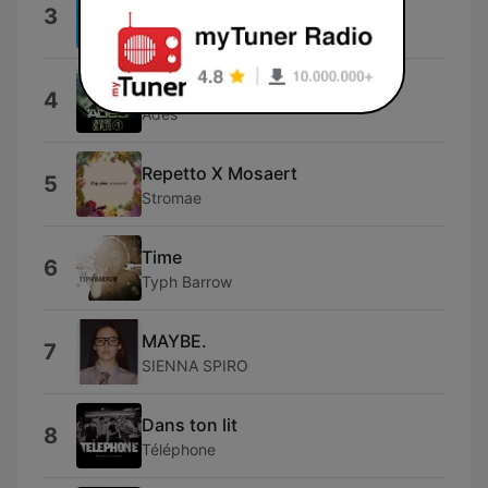
Loco
3
Gordo
Je pense à vous
4
Adès
Repetto X Mosaert
5
Stromae
Time
6
Typh Barrow
MAYBE.
7
SIENNA SPIRO
Dans ton lit
8
Téléphone