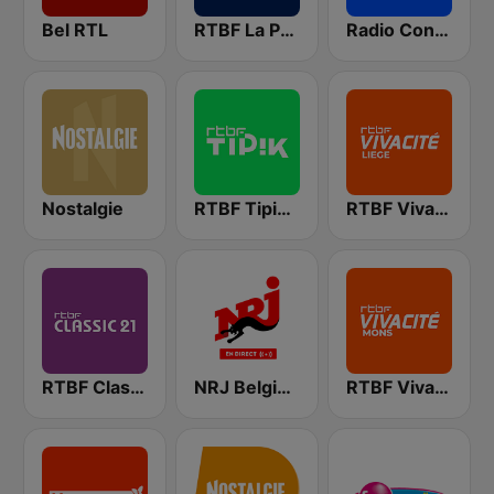
Bel RTL
RTBF La Première
Radio Contact
Nostalgie
RTBF Tipik FM
RTBF VivaCité Liège
RTBF Classic 21
NRJ Belgique
RTBF VivaCité Hainaut