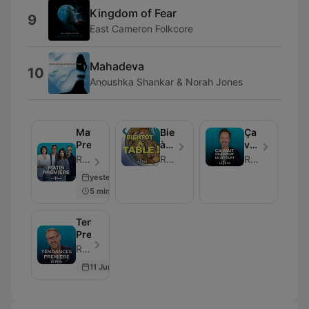
Kingdom of Fear
9
East Cameron Folkcore
Mahadeva
10
Anoushka Shankar & Norah Jones
Matin
Bientôt
Ça
Première
à
vaut
table
vraiment
RTBF - Episode 107
RTBF
RTBF
:
le
yesterday
votre
Détour
5 min
émission
!
cuisine
Tendances
Première
RTBF - Episode 69
11 Jun 2026