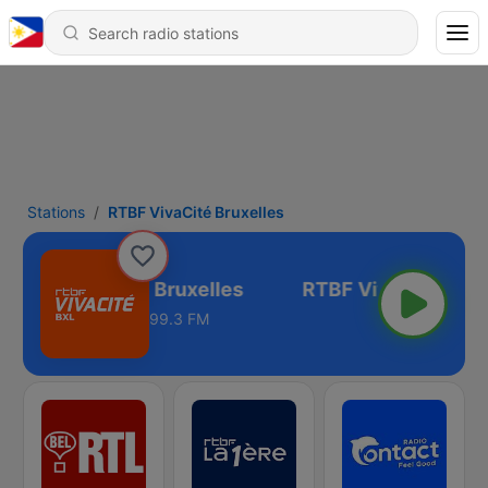
Stations
RTBF VivaCité Bruxelles
RTBF VivaCité Bruxelles
99.3 FM