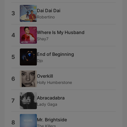
Dai Dai Dai
3
Robertino
Where Is My Husband
4
Shay7
End of Beginning
5
Djo
Overkill
6
Holly Humberstone
Abracadabra
7
Lady Gaga
Mr. Brightside
8
The Killers