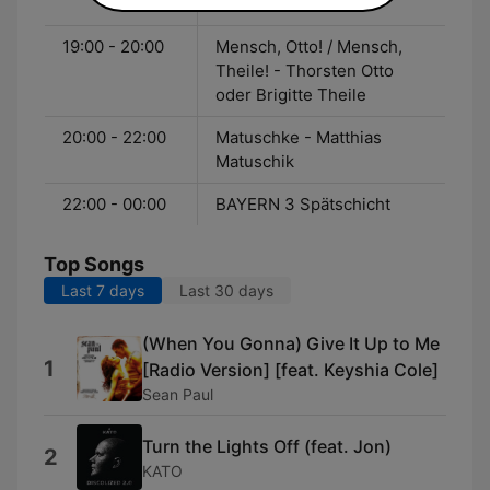
Theile
19:00 - 20:00
Mensch, Otto! / Mensch,
Theile! - Thorsten Otto
oder Brigitte Theile
20:00 - 22:00
Matuschke - Matthias
Matuschik
22:00 - 00:00
BAYERN 3 Spätschicht
Top Songs
Last 7 days
Last 30 days
(When You Gonna) Give It Up to Me
1
[Radio Version] [feat. Keyshia Cole]
Sean Paul
Turn the Lights Off (feat. Jon)
2
KATO