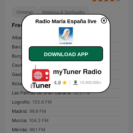
Christian
Religious & Spirituality
Radio María España live
Frequencies Radio María España:
Albacete:
102.2 FM
Barcelona:
Online
DOWNLOAD APP
Burgos:
90.7 FM
Ceuta:
96.8 FM
Gasteiz / Vitoria:
95.3 FM
Ibiza:
104.8 FM
Las Palmas de Gran Canaria:
88.0 FM
Logroño:
103.6 FM
Madrid:
96.9 FM
Murcia:
104.3 FM
Mérida:
96.1 FM