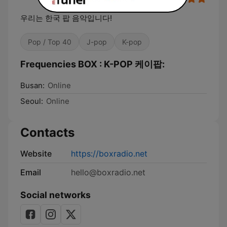
우리는 한국 팝 음악입니다!
Pop / Top 40
J-pop
K-pop
Frequencies BOX : K-POP 케이팝:
Busan:
Online
Seoul:
Online
Contacts
Website
https://boxradio.net
Email
hello@boxradio.net
Social networks