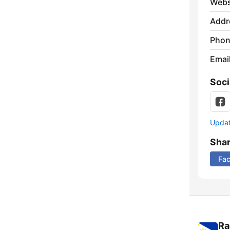
Webs
Addr
Phon
Emai
Soci
Update
Sha
Fa
Ra