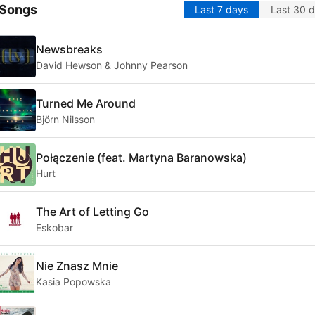
 Songs
Last 7 days
Last 30 
Newsbreaks
David Hewson & Johnny Pearson
Turned Me Around
Björn Nilsson
Połączenie (feat. Martyna Baranowska)
Hurt
The Art of Letting Go
Eskobar
Nie Znasz Mnie
Kasia Popowska