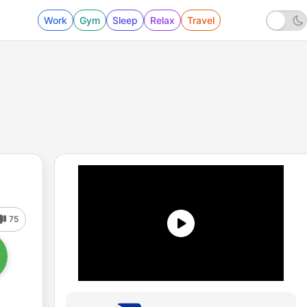
Work
Gym
Sleep
Relax
Travel
75