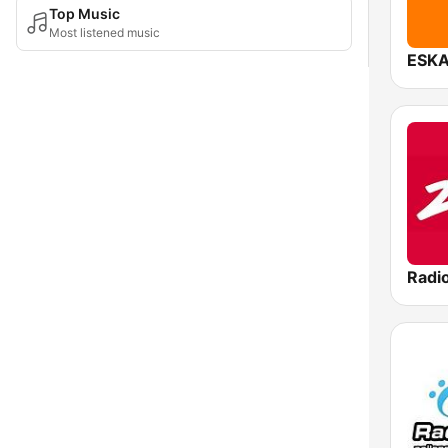
Top Music
Most listened music
ESKA
Radi