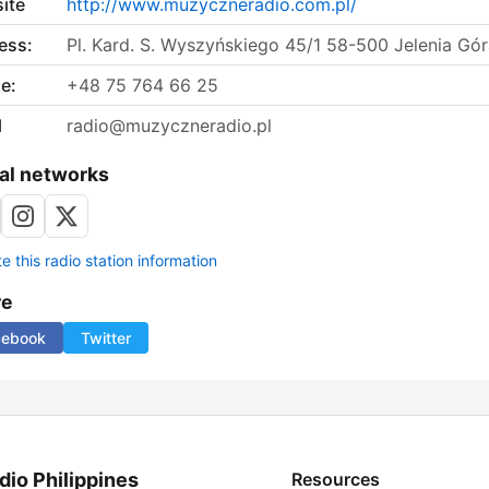
ite
http://www.muzyczneradio.com.pl/
ess:
Pl. Kard. S. Wyszyńskiego 45/1 58-500 Jelenia Gó
e:
+48 75 764 66 25
l
radio@muzyczneradio.pl
al networks
 this radio station information
re
cebook
Twitter
dio Philippines
Resources