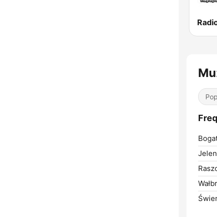
Radio
Mu
Pop
Freq
Bogat
Jelen
Rasz
Wałbr
Świe