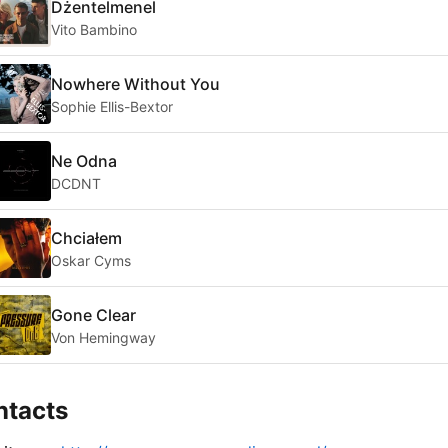
Dżentelmenel
Vito Bambino
Nowhere Without You
Sophie Ellis-Bextor
Ne Odna
DCDNT
Chciałem
Oskar Cyms
Gone Clear
Von Hemingway
ntacts