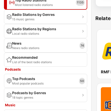
Top Radio Stations
1135
Most listened radio stations
Radio Stations by Genres
Relate
15 music genres
Radio Stations by Regions
Local radio stations
News
74
News radio stations
Recommended
List of the best radio stations
Podcasts
RMF
Top Podcasts
50
Most popular podcasts
Podcasts by Genres
18 topic genres
Music