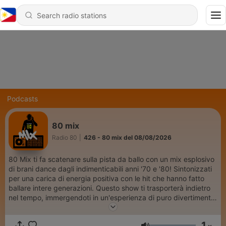
Podcasts
80 mix
Radio 80
|
426 - 80 mix del 08/08/2026
80 Mix ti fa scatenare sulla pista da ballo con un mix esplosivo
di brani dance dagli indimenticabili anni '70 e '80! Sintonizzati
per una carica di energia positiva con le hit che hanno fatto
ballare intere generazioni. Questo show ti trasporterà indietro
nel tempo, immergendoti in un'esperienza di puro divertimento
e ritmo. Preparati a muovere i tuoi piedi al suono delle canzoni
che hanno reso leggendari gli anni della disco e della dance!
1