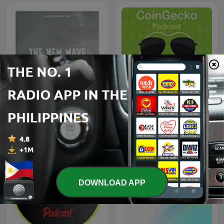
CoinGecko Podcast -
The New Wave
Bitcoin & Cryptocurrency
Insights
DOWNLOAD APP