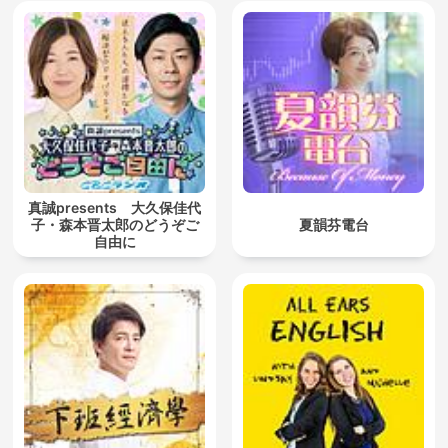
真誠presents 大久保佳代
子・森本晋太郎のどうぞご
夏韻芬電台
自由に