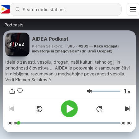
Podcasts
AIDEA Podkast
Klemen Selakovic
|
365 - #232 — Kako vzgajati
inovatorje in zmagovalce? (dr. Uroš Ocepek)
Ideje o zavesti, vesolju, drogah, naši kulturi, tehnologiji in
prihodnosti človeštva ... AIDEA je potovanje k samouresničitvi
in globljemu razumevanju medsebojne povezanosti vesolja.
Vodi Klemen Selakovič.
1
x
Volume
00:00
00:00