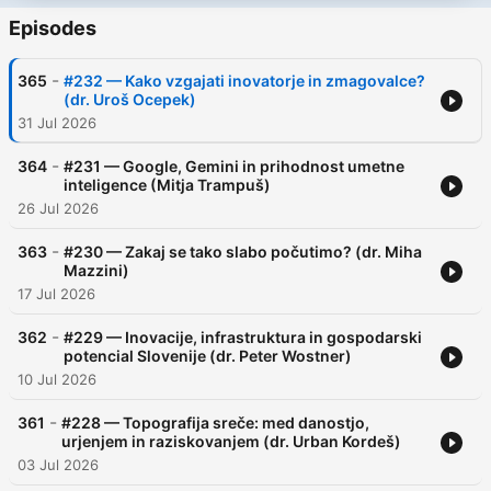
Episodes
-
365
#232 — Kako vzgajati inovatorje in zmagovalce?
(dr. Uroš Ocepek)
31 Jul 2026
-
364
#231 — Google, Gemini in prihodnost umetne
inteligence (Mitja Trampuš)
26 Jul 2026
-
363
#230 — Zakaj se tako slabo počutimo? (dr. Miha
Mazzini)
17 Jul 2026
-
362
#229 — Inovacije, infrastruktura in gospodarski
potencial Slovenije (dr. Peter Wostner)
10 Jul 2026
-
361
#228 — Topografija sreče: med danostjo,
urjenjem in raziskovanjem (dr. Urban Kordeš)
03 Jul 2026