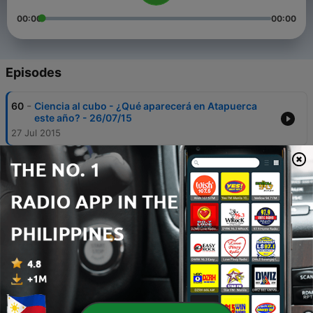
00:00
00:00
Episodes
-
60
Ciencia al cubo - ¿Qué aparecerá en Atapuerca
este año? - 26/07/15
27 Jul 2015
-
59
Ciencia al cubo - Ángel León, el chef del mar,
experimenta en el laboratorio - 19/07/15
19 Jul 2015
-
58
Ciencia al cubo - ¿Son las grasas tan malas como
las pintan? - 12-07/15
11 Jul 2015
-
57
Ciencia al cubo - Así eran los moradores de
Bizkaia hace medio millón de años - 05/07/15
05 Jul 2015