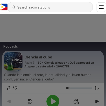
Podcasts
Ciencia al cubo
Radio 5
|
60 - Ciencia al cubo - ¿Qué aparecerá en
Atapuerca este año? - 26/07/15
Cuando la ciencia, el arte, la actualidad y el buen humor
confluyen nace 'Ciencia al cubo'.
1
x
Volume