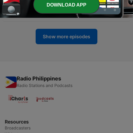
-
56
Ciencia al cubo - Telescopio SKA será la mayor
DOWNLOAD APP
instalación científica del planeta - 28/06/15
28 Jun 2015
Show more episodes
Radio Philippines
Radio Stations and Podcasts
Resources
Broadcasters