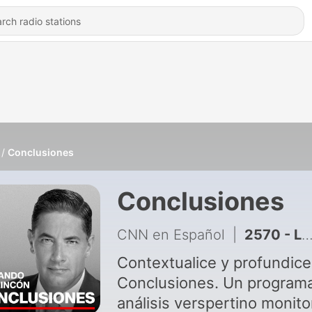
Conclusiones
Conclusiones
CNN en Español
|
2570 - La oposición argentina presume un triunfo: ''Maduro se tuvo que quedar en Venezuela''Patricia Bullrich, exministra de Seguridad de Argentina y presidenta del partido Propuesta Republicana (PRO), atribuye como un triunfo de la oposición la ausencia de Nico
Contextualice y profundice
Conclusiones. Un program
análisis verspertino monito