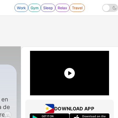
Work
Gym
Sleep
Relax
Travel
 en
a de
DOWNLOAD APP
rea