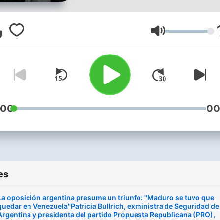
los acontecimientos clave 
día, combinando análisis
profundos con analistas y 
Volume
protagonistas de los suce
más destacados de la jorn
Presentado por Fernando d
Rincón, Conclusiones le a
evaluar el impacto de las
:00
00
noticias del día.
es
La oposición argentina presume un triunfo: ''Maduro se tuvo que
quedar en Venezuela''Patricia Bullrich, exministra de Seguridad de
Argentina y presidenta del partido Propuesta Republicana (PRO),