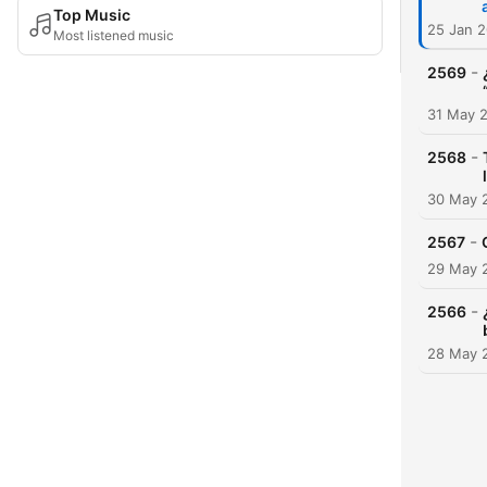
Top Music
25 Jan 
Most listened music
-
2569
31 May 
-
2568
30 May 
-
2567
29 May 
-
2566
28 May 