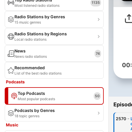
1135
Most listened radio stations
Radio Stations by Genres
15 music genres
Radio Stations by Regions
Local radio stations
News
74
News radio stations
00
Recommended
List of the best radio stations
Podcasts
Top Podcasts
50
Most popular podcasts
Episod
Podcasts by Genres
18 topic genres
-
2570
Music