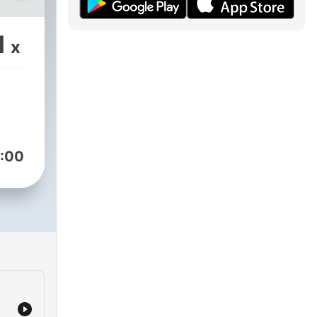
del
1
x
los
sos
ada.
el
yuda
:00