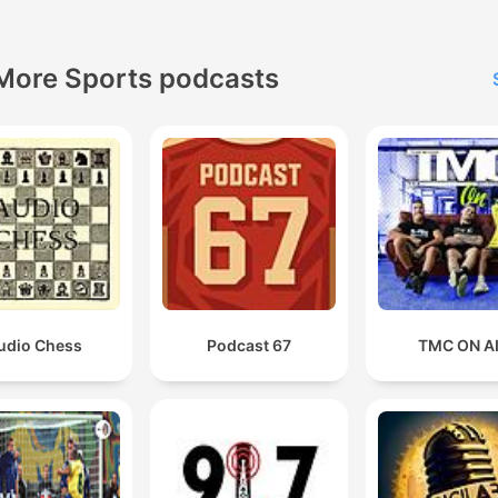
More Sports podcasts
udio Chess
Podcast 67
TMC ON A