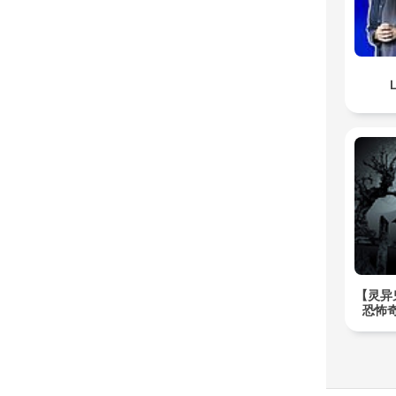
L
【灵异
恐怖奇