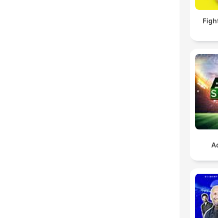
Figh
A