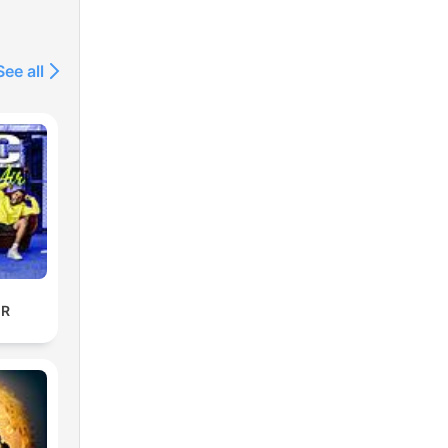
See all
IR