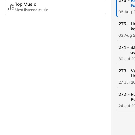
-
276
Ka
Top Music
F
Most listened music
06 Aug 
-
275
H
ko
03 Aug 
-
274
Ba
ov
30 Jul 2
-
273
V
H
27 Jul 2
-
272
R
P
24 Jul 2