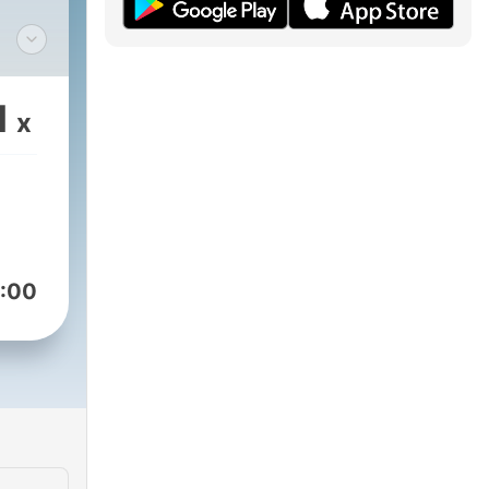
ké
1
x
ské
 ale
i ze
:00
ítka
ilní
bu