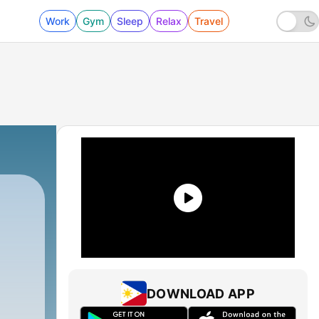
Work
Gym
Sleep
Relax
Travel
DOWNLOAD APP