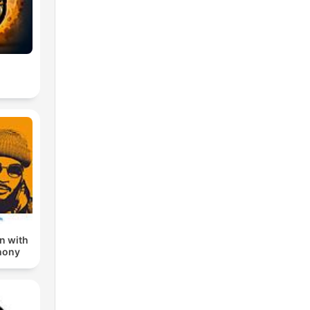
n with
hony