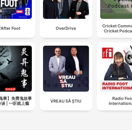
Cricket Comm
'After Foot
OverDrive
Cricket Podca
鬼事】免费鬼故事
Radio Foo
VREAU SĂ ȘTIU
谈 | 一听就上瘾
Internation