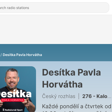
Desítka Pavla Horvátha
Desítka Pavla
Horvátha
Český rozhlas
|
276 - Kalouda: V Moskvě jsem nechtěl sedět na lavičce a jen brát peníze. Fotbal jsem hrál srdcem a rozumem
Každé pondělí a čtvrtek od