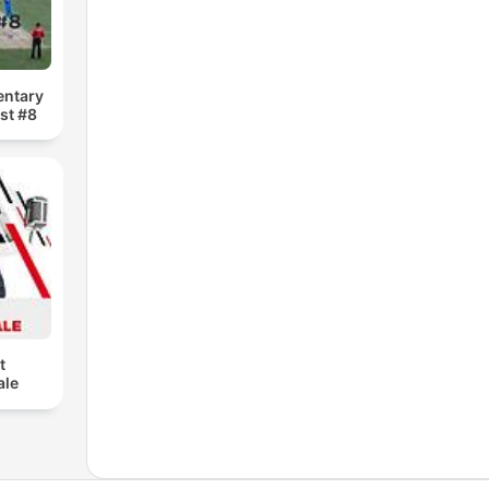
entary
st #8
t
ale