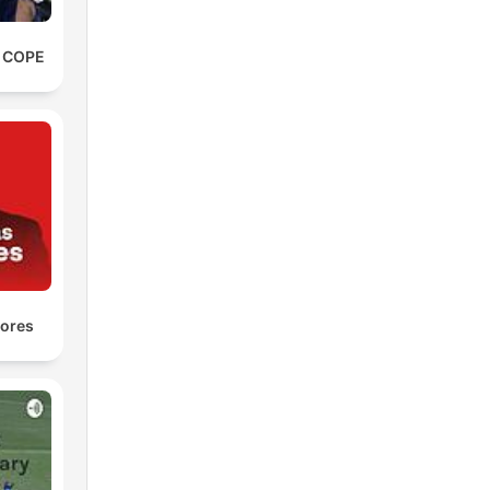
e COPE
yores