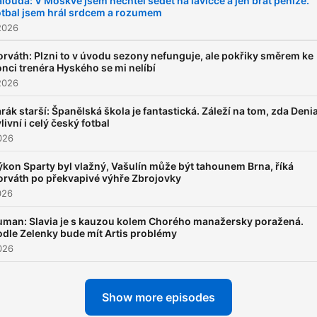
louda: V Moskvě jsem nechtěl sedět na lavičce a jen brát peníze.
otbal jsem hrál srdcem a rozumem
mujRozhlas.cz
.
2026
orváth: Plzni to v úvodu sezony nefunguje, ale pokřiky směrem ke
nci trenéra Hyského se mi nelíbí
2026
rák starší: Španělská škola je fantastická. Záleží na tom, zda Deni
livní i celý český fotbal
026
ýkon Sparty byl vlažný, Vašulín může být tahounem Brna, říká
orváth po překvapivé výhře Zbrojovky
026
uman: Slavia je s kauzou kolem Chorého manažersky poražená.
odle Zelenky bude mít Artis problémy
026
Show more episodes