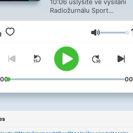
10:06 uslyšíte ve vysílání
Radiožurnálu Sport
pětinásobného mistra čes
ligy Pavla Horvátha. Bývalý
Volume
vynikající záložník bude
hodnotit aktuální dění v če
nejvyšší fotbalové soutěži,
také nejzajímavější událost
zahraničních lig. Užijte si s
námi fotbalovou talkshow.
:00
00
Všechny díly podcastu Des
Pavla Horvátha můžete
pohodlně poslouchat v mob
es
aplikaci mujRozhlas pro
Android
a
iOS
nebo na we