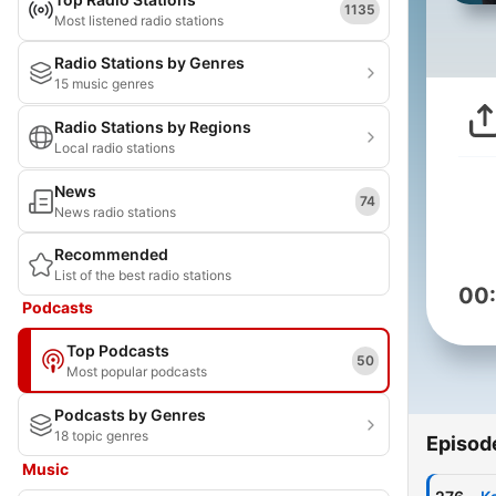
1135
Most listened radio stations
Radio Stations by Genres
15 music genres
Radio Stations by Regions
Local radio stations
News
74
News radio stations
Recommended
List of the best radio stations
00
Podcasts
Top Podcasts
50
Most popular podcasts
Podcasts by Genres
18 topic genres
Episod
Music