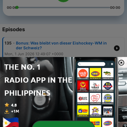
00:00
00:00
Episodes
-
135
Bonus: Was bleibt von dieser Eishockey-WM in
der Schweiz?
Mon, 1 Jun 2026 12:49:07 +0000
-
134
Gerd Zenhäusern und die WM vor der Haustüre
31 May 2026
-
133
Ueli Schwarz und die Erinnerungen an Väterchen
Tichonow
29 May 2026
-
132
Alina Müller und das Leben als Profi in
Nordamerika
27 May 2026