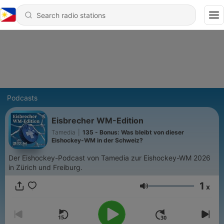
Podcasts
Eisbrecher WM-Edition
Tamedia
|
135 - Bonus: Was bleibt von dieser
Eishockey-WM in der Schweiz?
Der Eishockey-Podcast von Tamedia zur Eishockey-WM 2026
in Zürich und Freiburg.
1
x
Volume