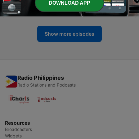
-
131
Chris Baltisberger und der Wandel zum
DOWNLOAD APP
friedvollen Krieger
25 May 2026
Show more episodes
Radio Philippines
Radio Stations and Podcasts
Resources
Broadcasters
Widgets