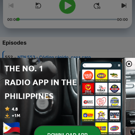
00:00
00:00
Episodes
-
552
NTN 553 - Código rápido, caos caro
05 Aug 2026
-
551
NTN 552 - ➗ Matemáticas, modelos y millones
04 Aug 2026
-
550
NTN 551 - Agentes atrapados en el loop
31 Jul 2026
-
549
NTN 550 - Open Source bajo ataque
29 Jul 2026
-
548
NTN 549 - La guerra de los pesos abiertos