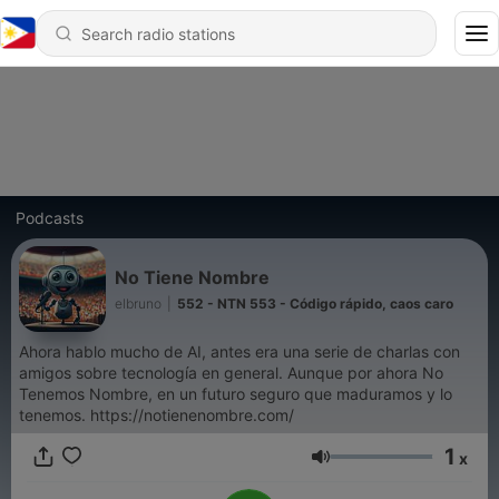
Podcasts
No Tiene Nombre
elbruno
|
552 - NTN 553 - Código rápido, caos caro
Ahora hablo mucho de AI, antes era una serie de charlas con
amigos sobre tecnología en general. Aunque por ahora No
Tenemos Nombre, en un futuro seguro que maduramos y lo
tenemos. https://notienenombre.com/
1
x
Volume