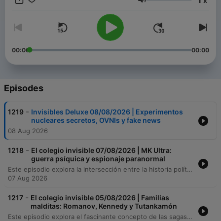
x
exploración espacial y la geopolítica internacional, siempre
Volume
buscando un equilibrio entre el escepticismo y la apertura a lo
desconocido.
00:00
00:00
Episodes
-
1219
Invisibles Deluxe 08/08/2026 | Experimentos
nucleares secretos, OVNIs y fake news
08 Aug 2026
-
1218
El colegio invisible 07/08/2026 | MK Ultra:
guerra psíquica y espionaje paranormal
Este episodio explora la intersección entre la historia política, la guerra psicológica y los fenómenos paranormales. Desde los intentos de la CIA por eliminar a Fidel Castro y sus supuestos vínculos con la santería, hasta los experimentos de control mental como el proyecto MK Ultra y la investigación de capacidades psíquicas durante la Guerra Fría. Asimismo, se analizan casos de uso de la intuición y la radiestesia en la seguridad nacional española, así como las leyendas de presencias y sucesos inexplicables en teatros emblemáticos como el Cervantes de Almería y el Teatro Español.
07 Aug 2026
-
1217
El colegio invisible 05/08/2026 | Familias
malditas: Romanov, Kennedy y Tutankamón
Este episodio explora el fascinante concepto de las sagas familiares malditas, analizando la trágica historia de los Romanov y la supuesta desgracia vinculada a los huevos Fabergé. A través de un recorrido histórico, se examinan las tragedias que han marcado a dinastías como los Kennedy, los Habsburgo y los Grimaldi, así como leyendas sobre figuras como Rasputín y Bruce Lee. Asimismo, el programa profundiza en el misticismo del antiguo Egipto, abordando el descubrimiento de la tumba de Tutankamón, la leyenda de la maldición de Lord Carnarvon y el simbolismo de los amuletos protectores. El relato concluye desmitificando diversos relatos sobre el mal de ojo y las supuestas maldiciones arqueológicas, señalando cómo la prensa y la cultura popular han transformado hechos históricos en leyendas urbanas.