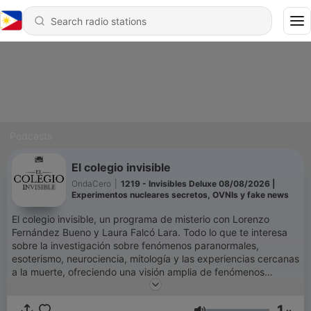
Podcasts
El colegio invisible
OndaCero
|
1219 - Invisibles Deluxe 08/08/2026 |
Experimentos nucleares secretos, OVNIs y fake news
El colegio invisible, un programa de misterio con Lorenzo
Fernández Bueno y Laura Falcó Lara. Todo lo que te interesa
sobre la investigación sobre fenómenos paranormales,
esoterismo, neurociencia, mitología y las experiencias cercanas
a la muerte, ofreciendo una visión amplia de fenómenos
misteriosos y poco convencionales. También hablamos de
ciencia, tecnología, religión, arqueología, neurociencia,
1