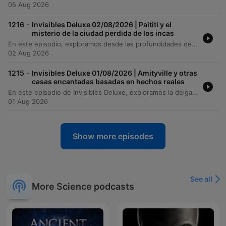
05 Aug 2026
-
1216
Invisibles Deluxe 02/08/2026 | Paititi y el
misterio de la ciudad perdida de los incas
En este episodio, exploramos desde las profundidades de la selva amazónica hasta los misterios urbanos de Europa. Iniciamos con una entrevista al explorador Diego Cortijo sobre sus expediciones en Madre de Dios, la búsqueda del mito de Paititi y hallazgos arqueológicos como los petroglifos de Pusharo. Posteriormente, analizamos la ciencia y el simbolismo de las pesadillas junto al autor Enrique Ramos, abordando desde la parálisis del sueño hasta su presencia en el reino animal. El viaje concluye con el descubrimiento de la 'chincana' en Cusco y un recorrido por los secretos históricos, leyendas religiosas y misterios de Nápoles.
02 Aug 2026
-
1215
Invisibles Deluxe 01/08/2026 | Amityville y otras
casas encantadas basadas en hechos reales
En este episodio de Invisibles Deluxe, exploramos la delgada línea entre la realidad y el mito. Desde el misterio del 'monstruo de las cloacas de Sabadell' hasta las leyendas urbanas que perduran en nuestra memoria, analizamos cómo los hallazgos científicos y las interpretaciones erróneas moldean nuestra percepción del mundo. El viaje continúa a través de las expediciones de Josep María Palau por la Amazonía, revelando descubrimientos arqueológicos y civilizaciones perdidas, para luego transitar entre el terror de las casas malditas en el cine y las fascinantes conexiones entre la música y el fenómeno ovni.
01 Aug 2026
Show more episodes
See all
More Science podcasts