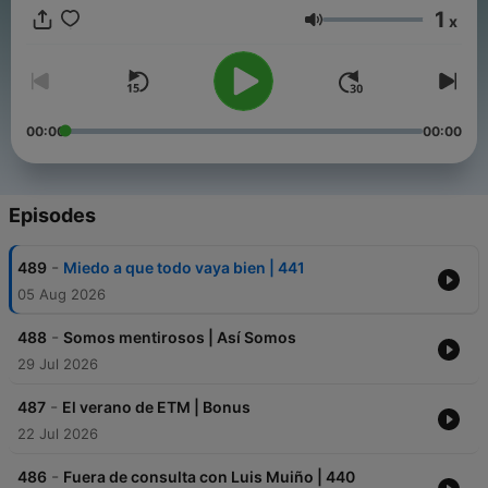
nuestro equipo de activadores/as de cambios, uniéndote a
1
x
nuestro Patreon: https://patreon.com/entiendetumente
Volume
00:00
00:00
Episodes
-
489
Miedo a que todo vaya bien | 441
05 Aug 2026
-
488
Somos mentirosos | Así Somos
29 Jul 2026
-
487
El verano de ETM | Bonus
22 Jul 2026
-
486
Fuera de consulta con Luis Muiño | 440