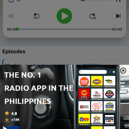
x
Volume
00:00
00:00
Episodes
-
60
Esto es vida - A modo de balance - 26/07/14
26 Jul 2014
-
59
Esto es vida - Dolor de espalda de origen
inflamatorio - 19/07/14
19 Jul 2014
-
58
Esto es vida - Espasticidad - 12/07/14
12 Jul 2014
-
57
Esto es vida - Enfermedad por reflujo