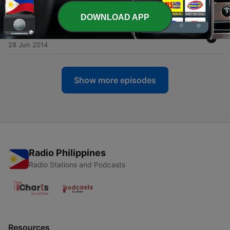
gastroesofágico - 05/07/14
05 Jul 2014
DOWNLOAD APP
-
56
Esto es vida - Soy el médico de mi hijo - 28/06/14
28 Jun 2014
Show more episodes
Radio Philippines
Radio Stations and Podcasts
Resources