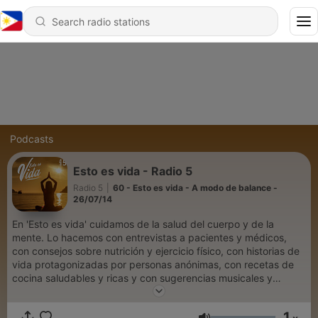
Podcasts
Esto es vida - Radio 5
Radio 5
|
60 - Esto es vida - A modo de balance -
26/07/14
En 'Esto es vida' cuidamos de la salud del cuerpo y de la
mente. Lo hacemos con entrevistas a pacientes y médicos,
con consejos sobre nutrición y ejercicio físico, con historias de
vida protagonizadas por personas anónimas, con recetas de
cocina saludables y ricas y con sugerencias musicales y
culturales para alimentar nuestros sentidos.
1