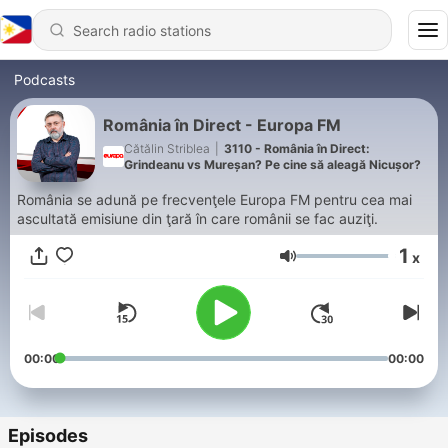
Podcasts
România în Direct - Europa FM
Cătălin Striblea
|
3110 - România în Direct:
Grindeanu vs Mureșan? Pe cine să aleagă Nicușor?
România se adună pe frecvenţele Europa FM pentru cea mai
ascultată emisiune din ţară în care românii se fac auziţi.
1
x
Volume
00:00
00:00
Episodes