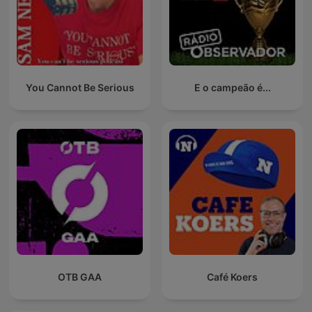
You Cannot Be Serious
E o campeão é...
OTB GAA
Café Koers