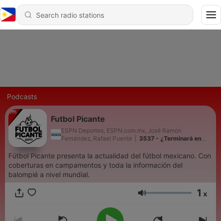
Podcasts
Futbol Picante
ESPN Deportes, ESPN.com.mx, José Ramón
Fernández, Rafael Puente
|
3537 - ¿Terminará en
Leagues Cup la sequía goleadora del "Hormiga"
González?
Fútbol Picante presenta la actualidad del fútbol mexicano. Con
coberturas en campamentos y toda la información del
balompié a nivel mundial.
1
x
Volume