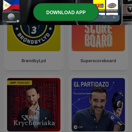
DOWNLOAD APP
BrøndbyLyd
Superscoreboard