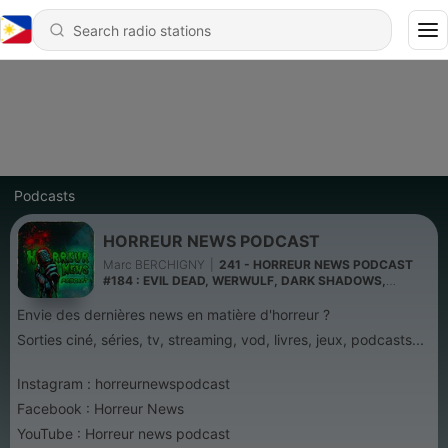
Podcasts
HORREUR NEWS PODCAST
Marc BERCHIGNY
|
241 - HORREUR NEWS PODCAST
#184 : EVIL DEAD, WERWULF, DARK SHADOWS,
LOVECRAFT PAR ALEX DE LA IGLESIA,...
Envie des dernières news en matière d'horreur ?
Sorties ciné, séries, tv, streaming, vod, livres, jeux, podcasts...
Instagram : horreurnewspodcast
Facebook : Horreur News
YouTube : Horreur news podcast