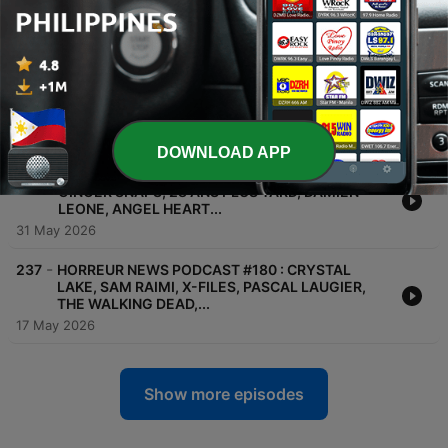
EVIL DEAD, THE WALKING DEAD, TERRIFIER, THE
BOROUGHS,...
21 Jun 2026
-
239
HORREUR NEWS PODCAST #182 : OBSESSION,
BACKROOMS, SILENT HILL, ICE CREAM MAN,
UNTIL DAWN,...
07 Jun 2026
DOWNLOAD APP
-
238
HORREUR NEWS PODCAST #181 : OBSESSION,
GINGER SNAPS, 28 ANS PLUS TARD, DAMIEN
LEONE, ANGEL HEART...
31 May 2026
-
237
HORREUR NEWS PODCAST #180 : CRYSTAL
LAKE, SAM RAIMI, X-FILES, PASCAL LAUGIER,
THE WALKING DEAD,...
17 May 2026
Show more episodes