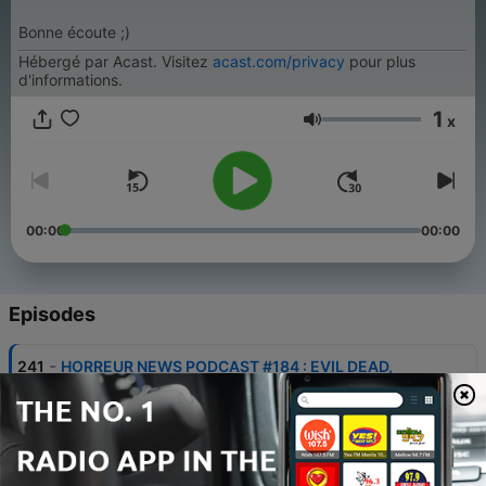
Bonne écoute ;)
Hébergé par Acast. Visitez
acast.com/privacy
pour plus
d'informations.
1
x
Volume
00:00
00:00
Episodes
-
241
HORREUR NEWS PODCAST #184 : EVIL DEAD,
WERWULF, DARK SHADOWS, LOVECRAFT PAR
ALEX DE LA IGLESIA,...
28 Jun 2026
-
240
HORREUR NEWS PODCAST #183 : OBSESSION,