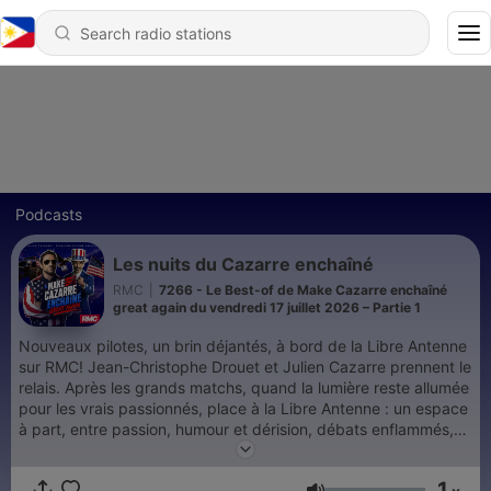
Podcasts
Les nuits du Cazarre enchaîné
RMC
|
7266 - Le Best-of de Make Cazarre enchaîné
great again du vendredi 17 juillet 2026 – Partie 1
Nouveaux pilotes, un brin déjantés, à bord de la Libre Antenne
sur RMC! Jean-Christophe Drouet et Julien Cazarre prennent le
relais. Après les grands matchs, quand la lumière reste allumée
pour les vrais passionnés, place à la Libre Antenne : un espace
à part, entre passion, humour et dérision, débats enflammés,
franc-parler et second degré. Un rendez-vous nocturne à la
Cazarre, où l'on parle foot bien sûr, mais aussi mauvaise foi,
1