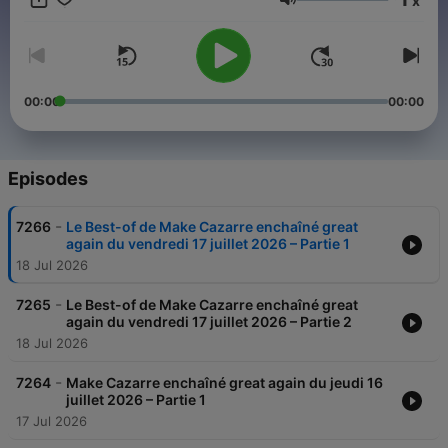
x
vannes, imitations et grands moments de radio imprévisibles !
Volume
00:00
00:00
Episodes
-
7266
Le Best-of de Make Cazarre enchaîné great
again du vendredi 17 juillet 2026 – Partie 1
18 Jul 2026
-
7265
Le Best-of de Make Cazarre enchaîné great
again du vendredi 17 juillet 2026 – Partie 2
18 Jul 2026
-
7264
Make Cazarre enchaîné great again du jeudi 16
juillet 2026 – Partie 1
17 Jul 2026