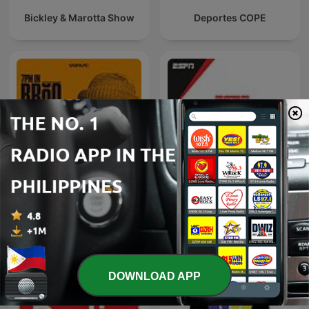
Bickley & Marotta Show
Deportes COPE
7PM in Brooklyn with
NFL Live
Carmelo Anthony
DOWNLOAD APP