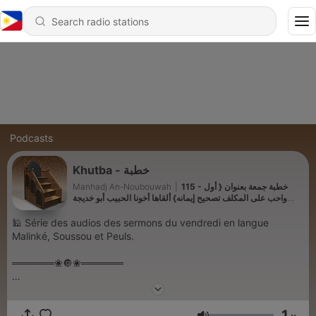
Podcasts
Khutba - خطبة
115 - خطبة جمعة بعنوان { أول
|
Manhadj An-Noubouwah
واحب على المكلف تصحيح إيمانه} ألقاها أخونا الحبيب أبو خديجة
محمد علي الغامبي حفظه الله تعالى
🕌 Série des audios des sermons du vendredi en langue
Malinké, Soussou et Peuls.
══════❀🔘❀══════
📲 REJOIGNEZ-NOUS SUR:
1