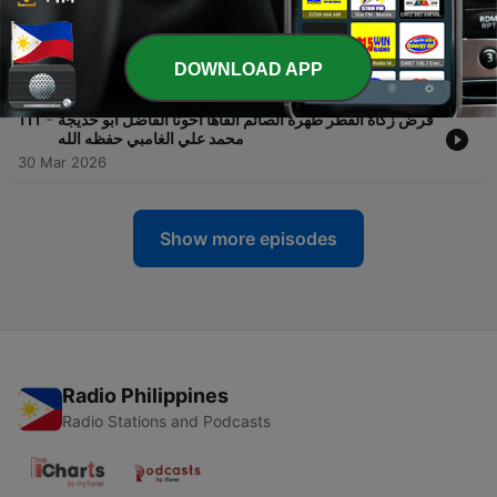
-
خطبة جمعة بعنوان{ شكر الله } ألقاها أخونا الحبيب أبو
112
خديجة محمد علي الغامبي حفظه الله تعالى
DOWNLOAD APP
30 Mar 2026
-
فرض زكاة الفطر طهرة الصائم ألقاها أخونا الفاضل أبو خديجة
111
محمد علي الغامبي حفظه الله
30 Mar 2026
Show more episodes
Radio Philippines
Radio Stations and Podcasts