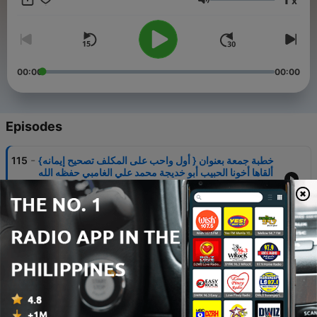
x
🔻 TELEGRAM
Volume
https://t.me/ManhadjuNoubouwah
🔻 FACEBOOK
https://www.facebook.com/Salafideguinee
00:00
00:00
🔻 YOUTUBE
https://www.youtube.com/Salafisdeguinee
Episodes
-
خطبة جمعة بعنوان { أول واحب على المكلف تصحيح إيمانه}
115
ألقاها أخونا الحبيب أبو خديجة محمد علي الغامبي حفظه الله
تعالى
11 Apr 2026
-
التحذير من البدع والطرق البدعية ألقاها أخونا الحبيب أبو
114
خديجة محمد علي الغامبي حفظه الله تعالى
06 Apr 2026
-
خطبة جمعة بعنوان { حرمة الغيبة وفحشها } ألقاها شيخنا
113
الحبيب أبو عبيد عبدالله جبريل اللبوي الأثري حفظه الله تعالى
04 Apr 2026