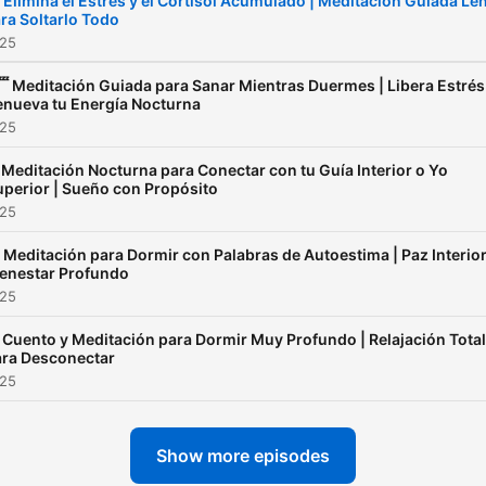
‍♀️ Elimina el Estrés y el Cortisol Acumulado | Meditación Guiada Le
ra Soltarlo Todo
meditación guiada no es u
025
técnica, sino un ritual anti
que despierta tu memoria
 Meditación Guiada para Sanar Mientras Duermes | Libera Estrés
enueva tu Energía Nocturna
primitiva.
025
En Meditacion Profunda, la
Meditación Nocturna para Conectar con tu Guía Interior o Yo
relajación profunda no es
uperior | Sueño con Propósito
descanso: es rendición.
025
Una rendición luminosa qu
 Meditación para Dormir con Palabras de Autoestima | Paz Interior
cae como lluvia sobre un
ienestar Profundo
025
desierto reseco.
 Cuento y Meditación para Dormir Muy Profundo | Relajación Total
ara Desconectar
Escucha.
025
El silencio también habla.
Show more episodes
Cada episodio de Meditaci