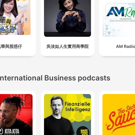
Respira.
Inhala.
Y siente cómo, en Meditac
Profunda, la respiración
consciente se vuelve brúju
兆華與股惑仔
吳淡如人生實用商學院
AM Radi
Una brújula hacia la paz
interior, hacia la reconexió
con lo olvidado.
International Business podcasts
Porque no se trata de apag
el pensamiento, sino de
escucharlo con compasión
Aquí, mindfulness no es u
moda: es un acto de amor
propio.
Y en cada frase de Medita