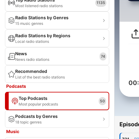
1135
Most listened radio stations
Radio Stations by Genres
15 music genres
Radio Stations by Regions
Local radio stations
News
74
News radio stations
Recommended
List of the best radio stations
00
Podcasts
Top Podcasts
50
Most popular podcasts
Podcasts by Genres
18 topic genres
Episod
Music