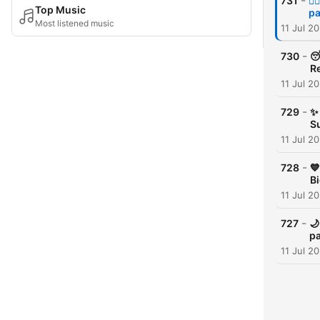
-
731
💆
Top Music
pa
Most listened music
11 Jul 2
-
730

R
11 Jul 2
-
729
✨ 
S
11 Jul 2
-
728
💙
B
11 Jul 2
-
727
🌙
p
11 Jul 2