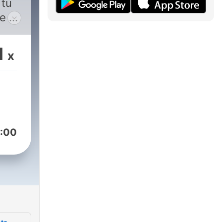
 tu
e el
da
nace
1
x
:00
u
 un
de la