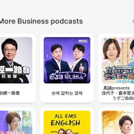
Profunda es un mantra qu
desarma la armadura
emocional del día.
More Business podcasts
Aquí, la meditación para do
no te arrulla: te transforma.
Te lleva al centro de ti, do
las capas de ansiedad se
evaporan como niebla tibia
Y mientras el mundo afuer
gira con vértigo, tú flotas
真誠present
dentro de la calma.
財經一路發
손에 잡히는 경제
佳代子・森本晋
Esa calma tiene nombre:
うぞご自由
Meditacion Profunda.
Hay una herida que no se v
Una nostalgia que no tiene