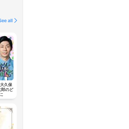
e
See all
rmir
nde
.
a
s 大久保
太郎のど
に
e.