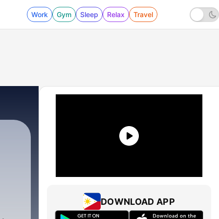
Work
Gym
Sleep
Relax
Travel
|
731 - 💆‍♀️ Elimina el Estrés y el Cortisol 
DOWNLOAD APP