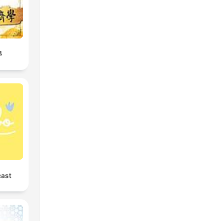
o,
學
a.
ca,
st
n
da
ast
r.
e.