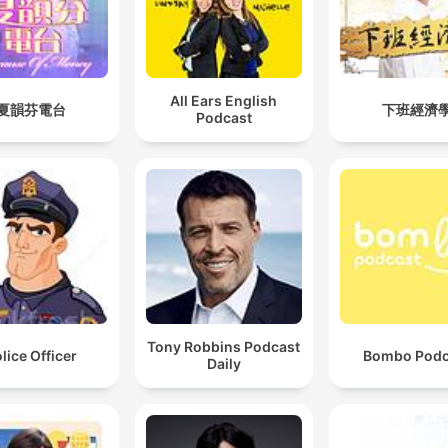
lugar.
Pero en este refugio sonor
sanar el alma es posible.
All Ears English
Porque en Meditacion
夏韻芬電台
下班經濟
Podcast
Profunda, el alma escucha
antes que la mente entiend
El corazón no necesita lógi
solo espacio.
Y eso es lo que este podca
de meditación te ofrece: u
espacio sagrado donde ca
palabra respira contigo.
Tony Robbins Podcast
lice Officer
Bombo Podc
Daily
Afuera, todos quieren corre
Aquí, aprenderás a quedart