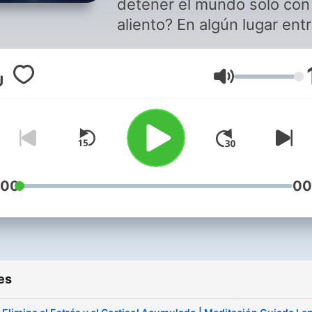
detener el mundo solo con
aliento? En algún lugar entr
ruido de la ciudad y la heri
abierta del pensamiento, 
Volume
un susurro…
Ese susurro eres tú.
Ese susurro es Meditacion
Profunda.
Aquí no hay relojes.
:00
00
Solo el pulso invisible de t
alma, buscando regresar a
casa.
Meditacion Profunda no es
es
podcast. Es un portal.
Una grieta en la rutina don