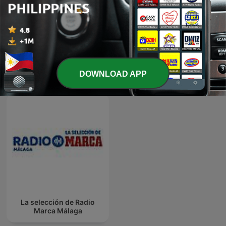
Show more episodes
DOWNLOAD APP
Radio Marca Málaga podcasts
La selección de Radio
Marca Málaga