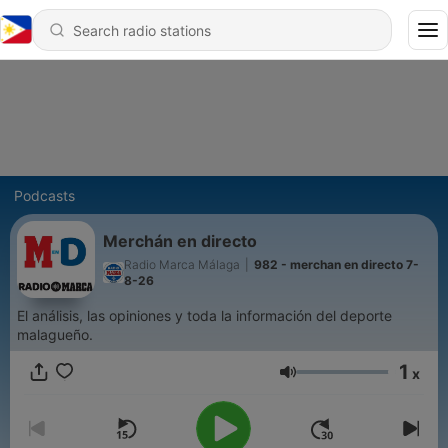
Podcasts
Merchán en directo
Radio Marca Málaga
|
982 - merchan en directo 7-
8-26
El análisis, las opiniones y toda la información del deporte
malagueño.
1
x
Volume