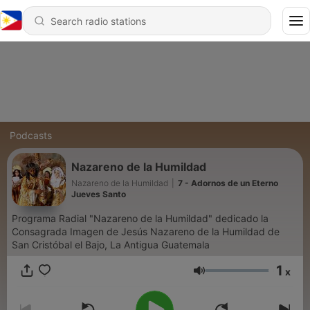
Podcasts
Nazareno de la Humildad
Nazareno de la Humildad
|
7 - Adornos de un Eterno
Jueves Santo
Programa Radial "Nazareno de la Humildad" dedicado la
Consagrada Imagen de Jesús Nazareno de la Humildad de
San Cristóbal el Bajo, La Antigua Guatemala
1
x
Volume