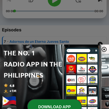
00:00
00:00
Episodes
-
7
Adornos de un Eterno Jueves Santo
06 Oct 2020
-
6
La sentencia
23 Sep 2020
-
5
Un palacio a los pies de Jesús
15 Sep 2020
-
4
Vivencias de un presidente
11 Sep 2020
-
3
Crónicas de una Consagración
DOWNLOAD APP