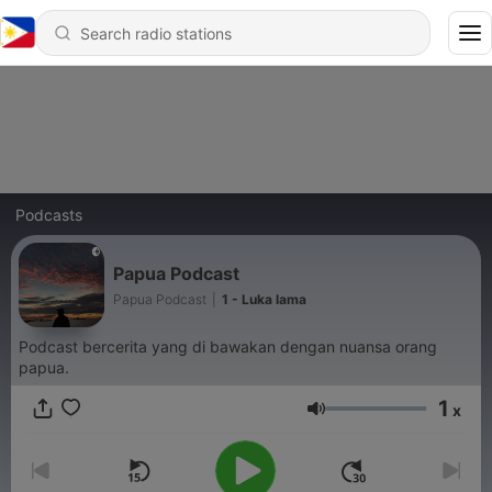
Podcasts
Papua Podcast
Papua Podcast
|
1 - Luka lama
Podcast bercerita yang di bawakan dengan nuansa orang
papua.
1
x
Volume