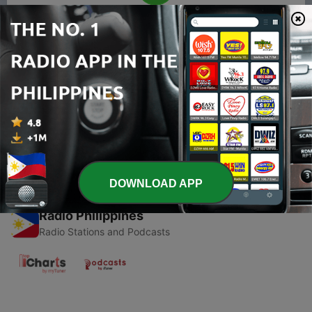
00:00
00:00
Episodes
-
1
Luka lama
27 Oct 2020
DOWNLOAD APP
Radio Philippines
Radio Stations and Podcasts