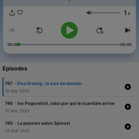
épisode de Passion Classique, n'hésitez pas à vous abonner.
1
x
Volume
00:00
00:00
Episodes
-
747
Elsa Dreisig : la voix de demain
19 Mar 2020
-
746
Ivo Pogorelich, celui par qui le scandale arrive
12 Mar 2020
-
745
La passion selon Spinosi
05 Mar 2020