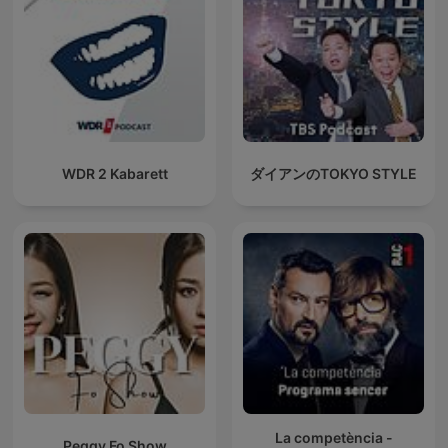
WDR 2 Kabarett
ダイアンのTOKYO STYLE
La competència -
Peggy Fo Show