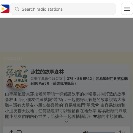
Podcasts
莎拉的故事森林
音樂字典數位錄音室
|
375 - S6 EP42｜容易敲敲門🚪笑話聽
到飽 Part 6（苗栗現場錄音）
由專業配音員莎拉老師帶領一群愛說故事的小精靈共同打造的故事
森林🌲 陪小朋友們練就變”聲”術，一起把好玩有趣的故事說給大家
聽~ 還有大朋友小朋友都喜歡的”容易敲敲門”單元💖 由容易姐姐和
小朋友聊天說地，任何話題都可以輕鬆自在地分享 容易敲敲門🚪敲
開小朋友們的內心世界，陪孩子一起說悄悄話✨ ❤️您的小額贊助是
我們創作的大大動力❤️感謝你~
https://pay.soundon.fm/podcasts/d1b324c5-96a1-4518-
1