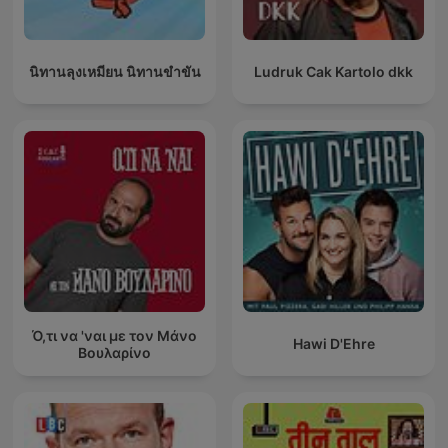
นิทานลุงเหมียน นิทานขำขัน
Ludruk Cak Kartolo dkk
Ό,τι να 'ναι με τον Μάνο
Hawi D'Ehre
Βουλαρίνο