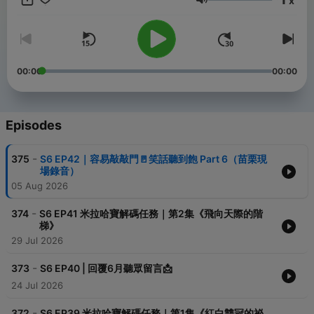
x
9551-dce2ae1459c6 🧡互動平台👉 想了解更多資訊，請搜尋FB
Volume
粉專【神馬玩藝 口說/表演 創意基地】 📌訂閱平台👉
https://linktr.ee/whats.shimma 📌臉書粉專👉
https://www.facebook.com/whats.shimma 📌合作邀約👉 07-
347-1001 whats.shimma@gmail.com 陳小姐 👍推薦節目【神媽
底加拉】 https://linktr.ee/mother2021 路加走透透，找你快樂
00:00
00:00
talk✨ 聽聽媽媽們的聲音，每位媽媽都不容易❗ -- Hosting
provided by
SoundOn
Episodes
-
375
S6 EP42｜容易敲敲門🚪笑話聽到飽 Part 6（苗栗現
場錄音）
05 Aug 2026
-
374
S6 EP41 米拉哈寶解碼任務｜第2集《飛向天際的階
梯》
29 Jul 2026
-
373
S6 EP40 | 回覆6月聽眾留言📩
24 Jul 2026
-
372
S6 EP39 米拉哈寶解碼任務｜第1集《紅白雙冠的祕