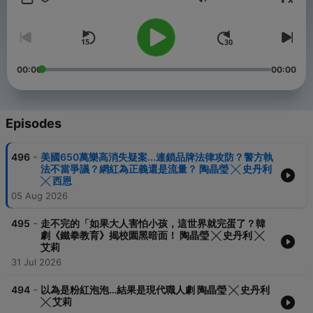
Volume
-----
▍官網：https://thehearsaytw.wixsite.com/thehearsaypodcast
▍FB：聽說（@TheHearSayChannel）
▍聯絡我們：thehearsaytw@gmail.com
00:00
00:00
Powered by
Firstory Hosting
Episodes
-
496
美國650萬樂高消失疑案...連鎖品牌法律攻防？警方執
法不當爭議？網紅為正義還是流量？ 陶晶瑩 ╳ 史丹利
╳ 西恩
05 Aug 2026
-
495
走不完的「如果大人害怕小孩，這世界就完蛋了？韓
劇《鐵拳教育》揭校園黑暗面！ 陶晶瑩 ╳ 史丹利 ╳
艾莉
31 Jul 2026
-
494
以為是粉紅泡泡…結果是現代職人劇 陶晶瑩 ╳ 史丹利
╳ 艾莉