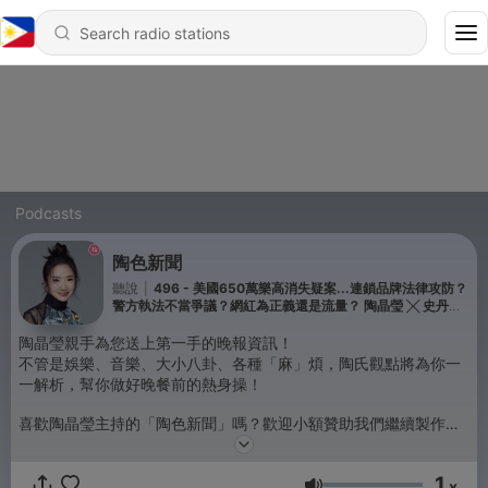
Podcasts
陶色新聞
聽說
|
496 - 美國650萬樂高消失疑案...連鎖品牌法律攻防？
警方執法不當爭議？網紅為正義還是流量？ 陶晶瑩 ╳ 史丹利 ╳
西恩
陶晶瑩親手為您送上第一手的晚報資訊！
不管是娛樂、音樂、大小八卦、各種「麻」煩，陶氏觀點將為你一
一解析，幫你做好晚餐前的熱身操！
喜歡陶晶瑩主持的「陶色新聞」嗎？歡迎小額贊助我們繼續製作更
優質節目＞https://bit.ly/3cJKx3L
1
x