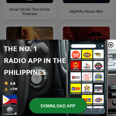
Inner Circle: The Circle
Nightfly Music Mix
Podcast
Felonious Phonk on
Black Widow Podcast
FuriousStylesRadio
DOWNLOAD APP