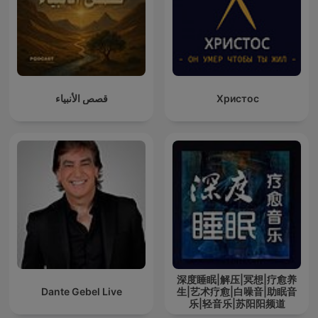
قصص الأنبياء
Христос
深度睡眠|解压|冥想|疗愈养
Dante Gebel Live
生|艺术疗愈|白噪音|助眠音
乐|轻音乐|苏阳阳频道