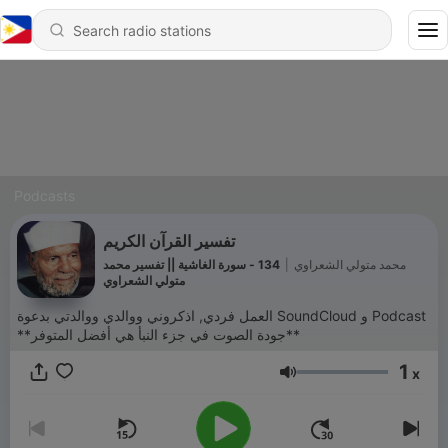
Podcasts
تفسير القرآن الكريم
134 - سورة الغاشية || تفسير محمد
|
محمد متولي الشعراوي
متولي الشعراوي
العمل فردي, اذكروني ووالدي ووالدتي بدعوة SoundCloud و Podcast
**جودة الصوت في جزء النبأ هي أفضل المتوفر**
1
x
Volume