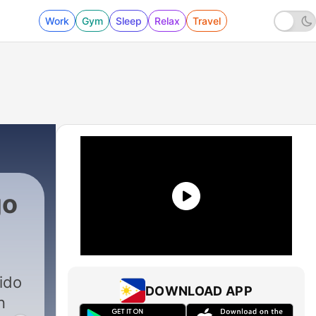
Work
Gym
Sleep
Relax
Travel
go
ido
DOWNLOAD APP
n