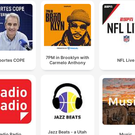
No hay que olvidarse nunca de que primero está el
éxito deportivo por lo buenos que eran y luego el
fenómeno sociológico, si lo queremos llamar así.
00:41:37 · Se analiza la importancia de este grupo de jugador
más allá de sus logros en el campo, destacando su impacto en
sociedad.
7PM in Brooklyn with
portes COPE
NFL Live
Carmelo Anthony
Jazz Beats - a Utah
adio Radio
Music