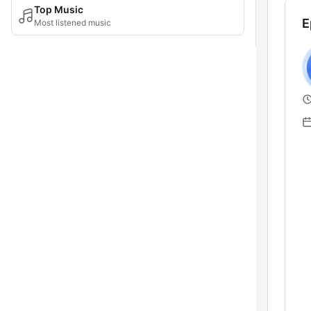
Top Music
E
Most listened music