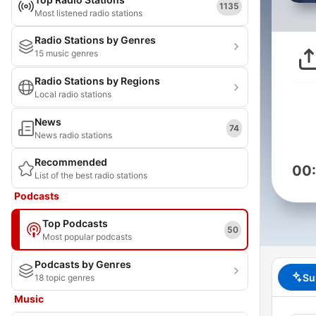
1135
Most listened radio stations
Radio Stations by Genres
15 music genres
Radio Stations by Regions
Local radio stations
News
74
News radio stations
Recommended
00
List of the best radio stations
Podcasts
Top Podcasts
50
Most popular podcasts
Podcasts by Genres
Su
18 topic genres
Music