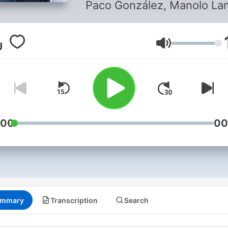
Paco González, Manolo La
Juanma Castaño. Sábados
domingos desde el mediod
Volume
hasta la 1H de la madrugad
En directo, con el fútbol, el
baloncesto, la Fórmula 1 y e
tenis. Acompañados de R
Martín, Gonzalo Miró,
Morientes o Santi Cañizare
:00
00
mmary
Transcription
Search