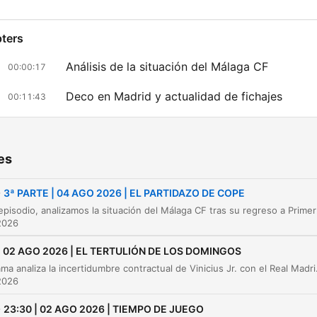
ters
Análisis de la situación del Málaga CF
00:00:17
Deco en Madrid y actualidad de fichajes
00:11:43
Yo conocía: Roberto Palomar y la Quinta del
00:21:15
Buitre
es
Los inicios de la Quinta del Buitre y el debut d
00:25:09
Butragueño
-
3ª PARTE | 04 AGO 2026 | EL PARTIDAZO DE COPE
El ascenso desde el Castilla y el éxito en Seg
En este episodio, analizamos la situación del Málaga 
00:26:38
División
2026
La fama de Butragueño y su impacto mediátic
00:28:15
02 AGO 2026 | EL TERTULIÓN DE LOS DOMINGOS
El programa analiza la incertidumbre contractual de Vinicius Jr. con el Real Madrid, evaluando su valor económico, las posibl
Éxitos deportivos y la importancia de la Copa
00:30:22
2026
la UEFA
-
23:30 | 02 AGO 2026 | TIEMPO DE JUEGO
Retratos personales: Martín Vázquez, Michel y