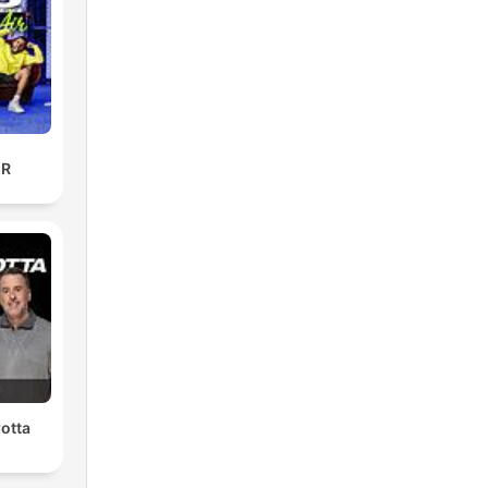
omo
IR
tú
ser
la
rotta
 la
uto.