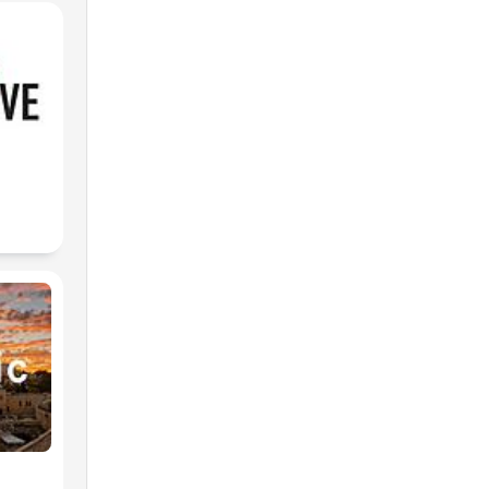
es
 la