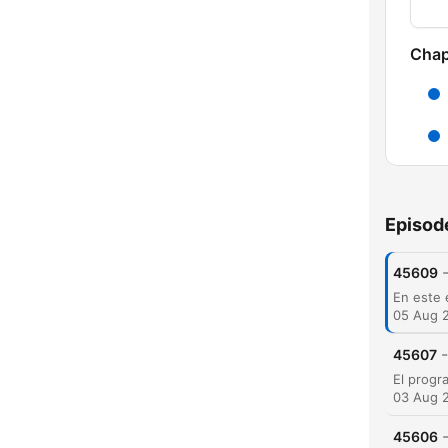
Chap
Episod
45609
05 Aug 
-
45607
03 Aug 
45606