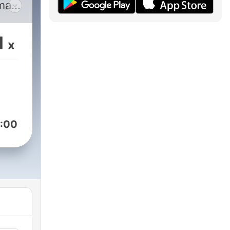
ma y
 y
ía
1
x
a.
l
ubén
s.
:00