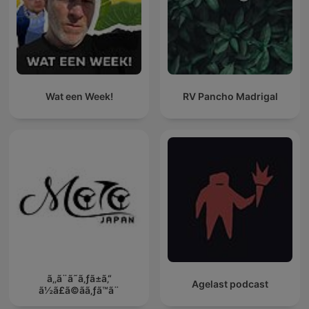
Wat een Week!
RV Pancho Madrigal
ã‚‚ã¨ã˜ã‚ƒã±ã‚“
Agelast podcast
ã½ã£ã©ãã‚ƒã™ã¨