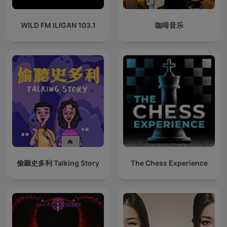
WILD FM ILIGAN 103.1
咖啡音乐
偷聽史多利 Talking Story
The Chess Experience