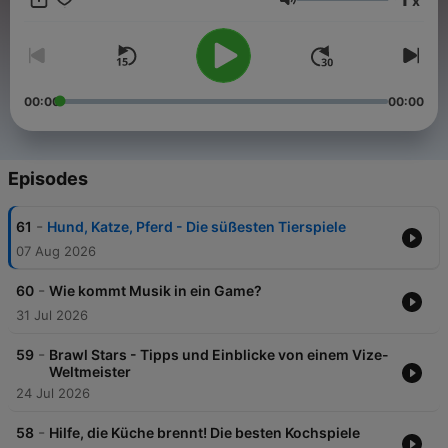
x
ihr weitererzählen könnt. Begriffe wie „Grinding“, „Spawnen“
Volume
oder „Ragequit“ erklären wir so, dass sie wirklich jeder versteht
– egal ob Profi oder Elternteil! :) GG, hört rein!
00:00
00:00
Episodes
-
61
Hund, Katze, Pferd - Die süßesten Tierspiele
07 Aug 2026
-
60
Wie kommt Musik in ein Game?
31 Jul 2026
-
59
Brawl Stars - Tipps und Einblicke von einem Vize-
Weltmeister
24 Jul 2026
-
58
Hilfe, die Küche brennt! Die besten Kochspiele