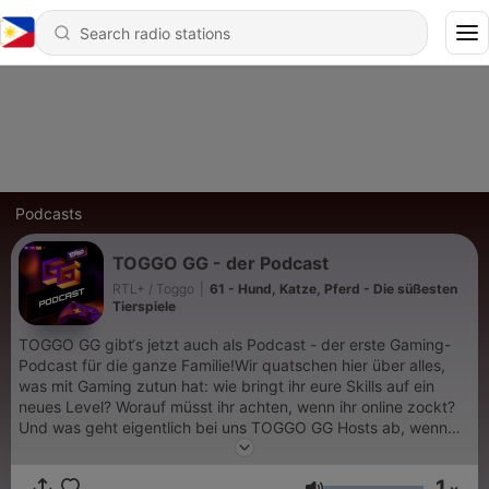
Podcasts
TOGGO GG - der Podcast
RTL+ / Toggo
|
61 - Hund, Katze, Pferd - Die süßesten
Tierspiele
TOGGO GG gibt‘s jetzt auch als Podcast - der erste Gaming-
Podcast für die ganze Familie!Wir quatschen hier über alles,
was mit Gaming zutun hat: wie bringt ihr eure Skills auf ein
neues Level? Worauf müsst ihr achten, wenn ihr online zockt?
Und was geht eigentlich bei uns TOGGO GG Hosts ab, wenn
wir mal nicht zocken?Das Beste: Eure Eltern dürfen gerne mit
zuhören! In jeder Folge gibt es spannende Gaming-Fakten, die
1