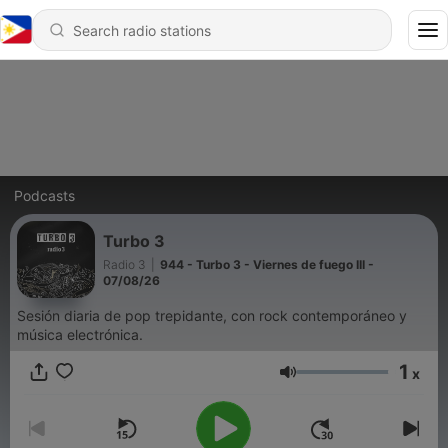
Podcasts
Turbo 3
Radio 3
|
944 - Turbo 3 - Viernes de fuego III -
07/08/26
Sesión diaria de pop trepidante, con rock contemporáneo y
música electrónica.
1
x
Volume