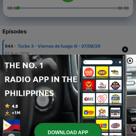
00:00
00:00
Episodes
-
944
Turbo 3 - Viernes de fuego III - 07/08/26
07 Aug 2026
-
943
Turbo 3 - Punk! Rock! Garage! Hardcore! -
06/08/26
06 Aug 2026
-
942
Turbo 3 - Tu taller de confianza - 05/08/26
05 Aug 2026
-
941
Turbo 3 - ¿Quién dijo vacaciones? - 04/08/26
04 Aug 2026
-
940
Turbo 3 - El primer lunes de agosto - 03/08/26
DOWNLOAD APP
03 Aug 2026