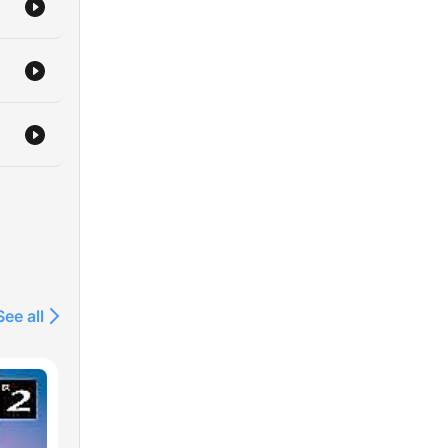
era
See all