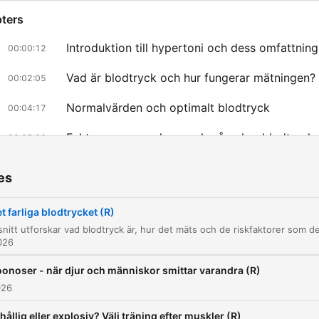
ters
Introduktion till hypertoni och dess omfattning
00:00:12
Vad är blodtryck och hur fungerar mätningen?
00:02:05
Normalvärden och optimalt blodtryck
00:04:17
Faktorer som reglerar och påverkar blodtryck
00:05:36
Gradering av högt blodtryck och symptom
00:09:42
es
Risker med långvarigt förhöjt blodtryck
00:11:37
t farliga blodtrycket (R)
Påverkbara kontra icke-påverkbara riskfaktore
00:14:04
026
Isolerad systolisk hypertension och åldrande k
00:16:42
onoser - när djur och människor smittar varandra (R)
Lågt blodtryck och dess risker
00:20:51
026
Screening och upptäckt av högt blodtryck
hållig eller explosiv? Välj träning efter muskler (R)
00:23:21