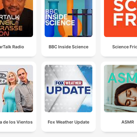
får högt blodtryck och hjärt-kärlsjukdomar tidigt i live
00:29:44 · Beskriver målet med modern forskning kring
biomarkörer för att möjliggöra preventiv behandling.
arTalk Radio
BBC Inside Science
Science Fri
a de los Vientos
Fox Weather Update
ASMR