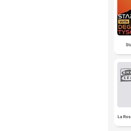
St
La Ros