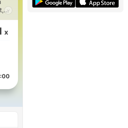
h
t,
nes
1
x
:00