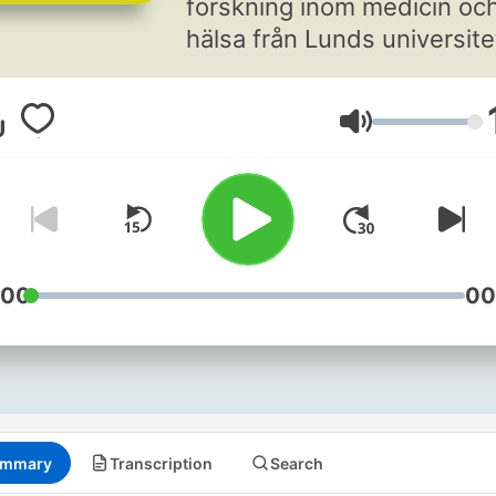
forskning inom medicin oc
hälsa från Lunds universite
Malmö universitet och Skå
universitetssjukhus.
Volume
:00
00
mmary
Transcription
Search