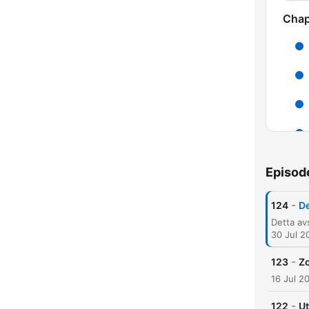
Chap
Episod
-
124
De
30 Jul 2
-
123
Zo
16 Jul 2
-
122
Ut