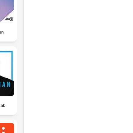
ng
en
e
då
Lab
la
om