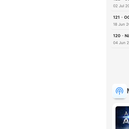
02 Jul 2
-
121
OC
18 Jun 
-
120
Nä
C
04 Jun 
High