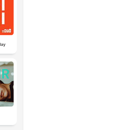
t.
day