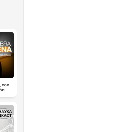
, con
lón