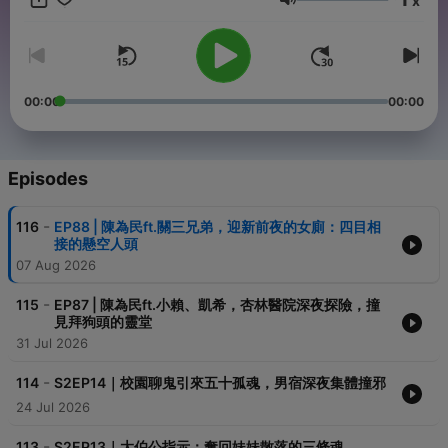
x
Hosting provided by
SoundOn
Volume
00:00
00:00
Episodes
-
116
EP88 | 陳為民ft.關三兄弟，迎新前夜的女廁：四目相
接的懸空人頭
07 Aug 2026
-
115
EP87 | 陳為民ft.小賴、凱希，杏林醫院深夜探險，撞
見拜狗頭的靈堂
31 Jul 2026
-
114
S2EP14｜校園聊鬼引來五十孤魂，男宿深夜集體撞邪
24 Jul 2026
-
113
S2EP13｜大伯公指示：奪回妹妹散落的三條魂