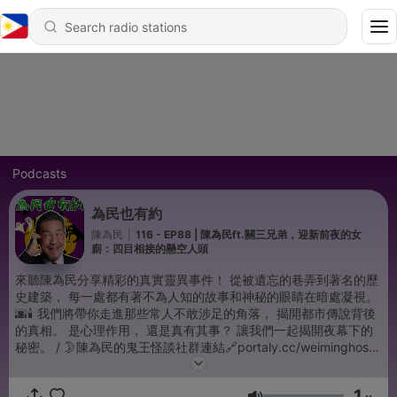
Podcasts
為民也有約
陳為民
|
116 - EP88 | 陳為民ft.關三兄弟，迎新前夜的女
廁：四目相接的懸空人頭
來聽陳為民分享精彩的真實靈異事件！ 從被遺忘的巷弄到著名的歷
史建築， 每一處都有著不為人知的故事和神秘的眼睛在暗處凝視。
🌆🕯️ 我們將帶你走進那些常人不敢涉足的角落， 揭開都市傳說背後
的真相。 是心理作用， 還是真有其事？ 讓我們一起揭開夜幕下的
秘密。 / 🌛陳為民的鬼王怪談社群連結🔗portaly.cc/weiminghost
✉️合作邀約：guime5168@gmail.com. (或私訊IG小盒子！) 👉鬼
故事投稿專區：https://www.surveycake.com/s/8dgWQ --
1