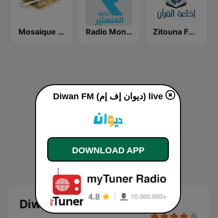
Zitouna FM (إذاعة الزيتونة للقرآن الكريم)
Radio Monastir (إذاعة المنستير)
Mosaique FM Gold - (موزاييك إف إم)
Diwan FM (ديوان إف إم) live
DOWNLOAD APP
Diwan FM (ديوان إف إم)