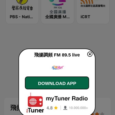
PBS - National Transportation
全國廣播 MRadio
iCRT
飛揚調頻 FM 89.5 live
DOWNLOAD APP
飛揚調頻 FM 89.5