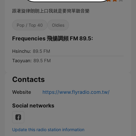
跟著旋律朗朗上口我就是要簡單聽音樂
Pop / Top 40
Oldies
Frequencies 飛揚調頻 FM 89.5:
Hsinchu:
89.5 FM
Taoyuan:
89.5 FM
Contacts
Website
https://www.flyradio.com.tw/
Social networks
Update this radio station information