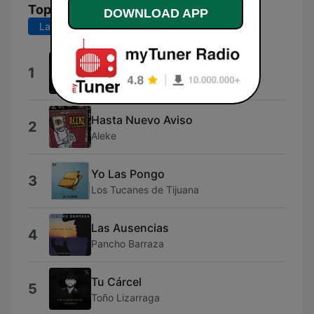
Top Songs
DOWNLOAD APP
Last 7 days
Last 30 days
Dosis
1
Xavi Kras
Hasta Nuevo Aviso
2
Aleke
Yo Las Pongo
3
Los Tucanes de Tijuana
Las Ausencias
4
Pancho Barraza
Tu Cárcel
5
Toño Lizarraga