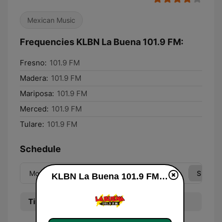
Mexican Music
Frequencies KLBN La Buena 101.9 FM:
Fresno:
101.9 FM
Madera:
101.9 FM
Mariposa:
101.9 FM
Merced:
101.9 FM
Tulare:
101.9 FM
Schedule
Mon
Tue
Wed
Thu
Fri
Sat
Sun
KLBN La Buena 101.9 FM live
Time
Program