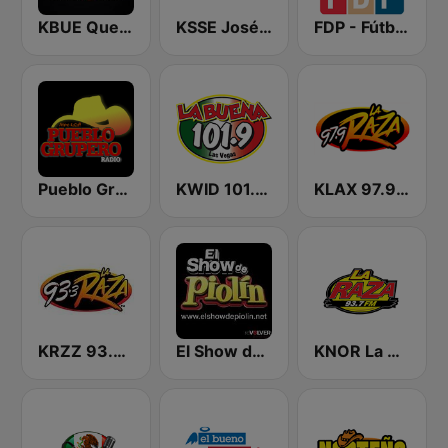
KBUE Que Buena 105.5 / 94.3 FM (US Only)
KSSE José 97.5 y 107.1
FDP - Fútbol de Primera
Pueblo Grupero Radio
KWID 101.9 La Buena
KLAX 97.9 La Raza FM
KRZZ 93.3 La Raza FM
El Show de Piolín
KNOR La Raza 93.7 (US Only)