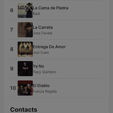
La Cama de Piedra
6
Raúl
La Carreta
7
Joss Favela
Entrega De Amor
8
Josi Cuen
Ya No
9
Tapy Quintero
El Diablo
10
Fuerza Regida
Contacts