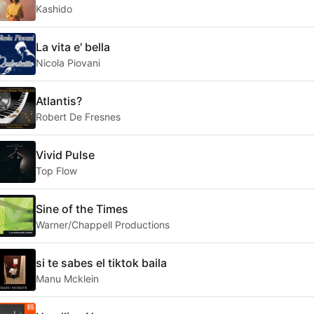
Kashido
La vita e' bella
Nicola Piovani
Atlantis?
Robert De Fresnes
Vivid Pulse
Top Flow
Sine of the Times
Warner/Chappell Productions
si te sabes el tiktok baila
Manu Mcklein