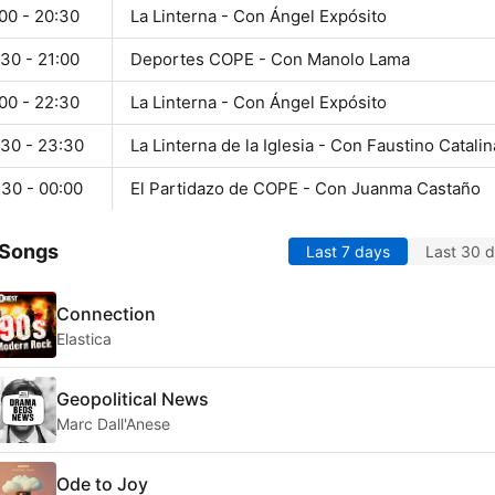
00 - 20:30
La Linterna - Con Ángel Expósito
30 - 21:00
Deportes COPE - Con Manolo Lama
00 - 22:30
La Linterna - Con Ángel Expósito
:30 - 23:30
La Linterna de la Iglesia - Con Faustino Catalin
:30 - 00:00
El Partidazo de COPE - Con Juanma Castaño
 Songs
Last 7 days
Last 30 
Connection
Elastica
Geopolitical News
Marc Dall'Anese
Ode to Joy