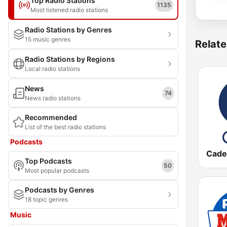
Top Radio Stations
1135
Most listened radio stations
Radio Stations by Genres
15 music genres
Relate
Radio Stations by Regions
Local radio stations
News
74
News radio stations
Recommended
List of the best radio stations
Podcasts
Cade
Top Podcasts
50
Most popular podcasts
Podcasts by Genres
18 topic genres
Music