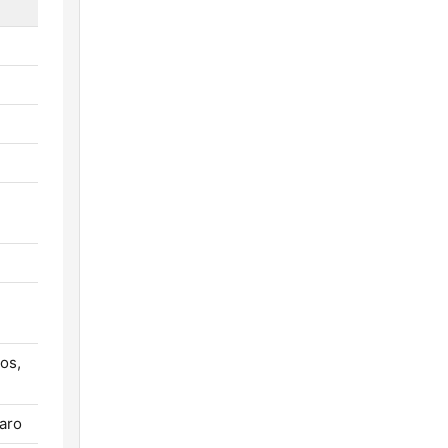
os,
aro