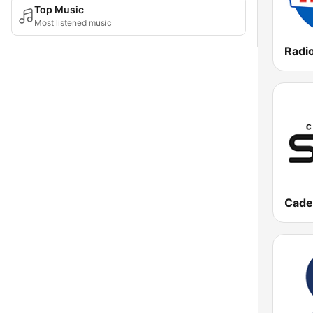
Top Music
Most listened music
Cade