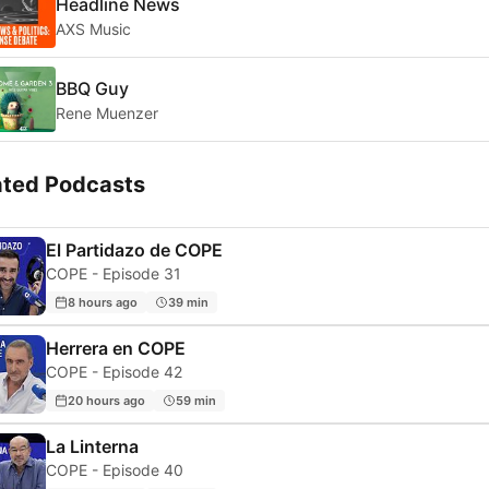
Headline News
AXS Music
BBQ Guy
Rene Muenzer
ated Podcasts
El Partidazo de COPE
COPE - Episode 31
8 hours ago
39 min
Herrera en COPE
COPE - Episode 42
20 hours ago
59 min
La Linterna
COPE - Episode 40