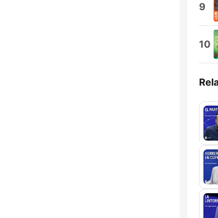
9
10
Rel