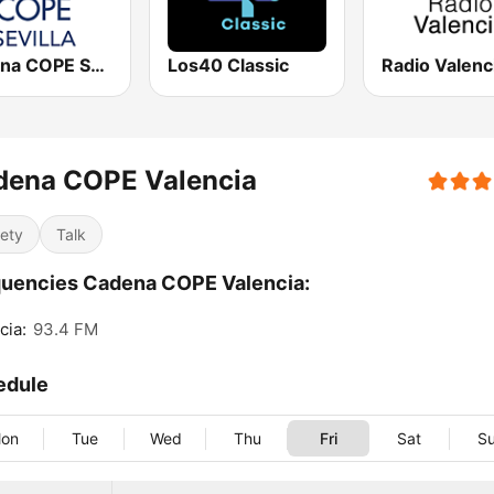
Cadena COPE Sevilla
Los40 Classic
dena COPE Valencia
iety
Talk
uencies Cadena COPE Valencia:
cia:
93.4 FM
edule
on
Tue
Wed
Thu
Fri
Sat
S