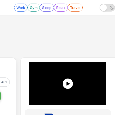
Work
Gym
Sleep
Relax
Travel
461