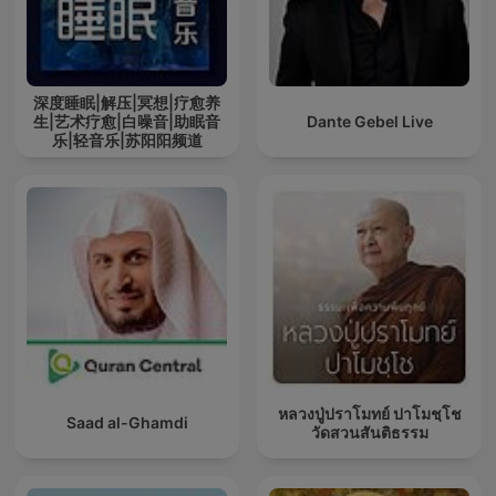
深度睡眠|解压|冥想|疗愈养
生|艺术疗愈|白噪音|助眠音
Dante Gebel Live
乐|轻音乐|苏阳阳频道
หลวงปู่ปราโมทย์ ปาโมชฺโช
Saad al-Ghamdi
วัดสวนสันติธรรม