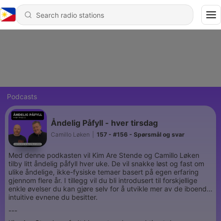
Podcasts
Åndelig Påfyll - hver tirsdag
Camillo Løken
|
157 - #156 - Spørsmål og svar
Med denne podkasten vil Kim Are Stende og Camillo Løken
tilby litt åndelig påfyll hver uke. De vil snakke løst og fast om
ulike åndelige, ikke-fysiske temaer basert på egen erfaring
gjennom flere år. I tillegg vil du bli introdusert til forskjellige
enkle øvelser du kan gjøre selv for å utvikle mer av de iboende
intuitive evnene du besitter.
---