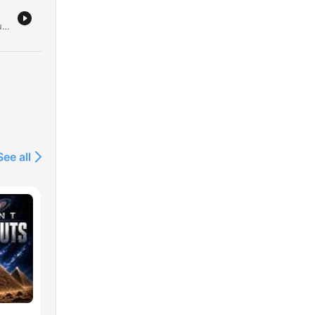
Cet épisode retrace l'évolution historique de l'Assemblée nationale et des institutions françaises, depuis les assemblées consultatives du Moyen Âge jusqu'à la Cinquième République. L'historien Éric Anceau détaille les transformations institutionnelles liées aux révolutions et aux changements de régimes, soulignant la lutte pour le pouvoir entre l'exécutif et le législatif. Le récit explore également la transition de la fin de la Troisième République et du régime de Vichy vers la mise en place de la Cinquième République par De Gaulle et Michel Debré. L'expert explique les mécanismes de pouvoir fondamentaux, notamment l'élection du président au suffrage universel direct en 1962 et le droit de dissolution.
See all