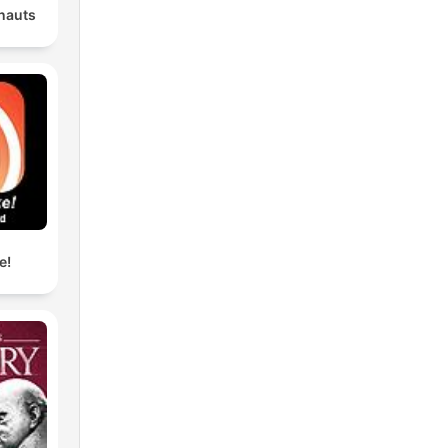
nauts
e!