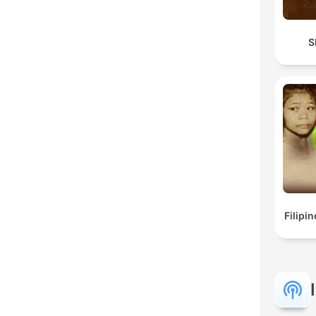
S
Filipi