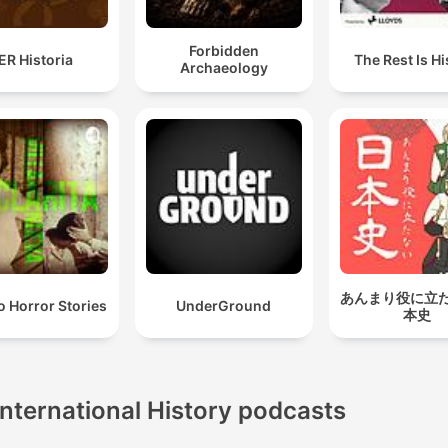
Forbidden
ER Historia
The Rest Is Hi
Archaeology
あんまり役に立
no Horror Stories
UnderGround
本史
International History podcasts