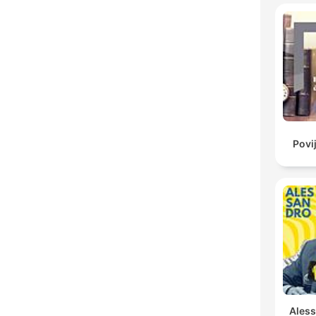
Povi
Ales