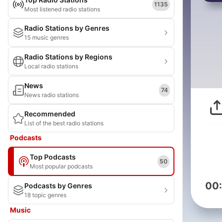
1135
Most listened radio stations
Radio Stations by Genres
15 music genres
Radio Stations by Regions
Local radio stations
News
74
News radio stations
Recommended
List of the best radio stations
Podcasts
Top Podcasts
50
Most popular podcasts
00
Podcasts by Genres
18 topic genres
Music