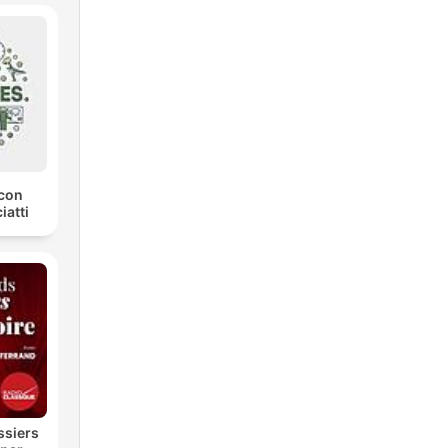
con
iatti
ssiers