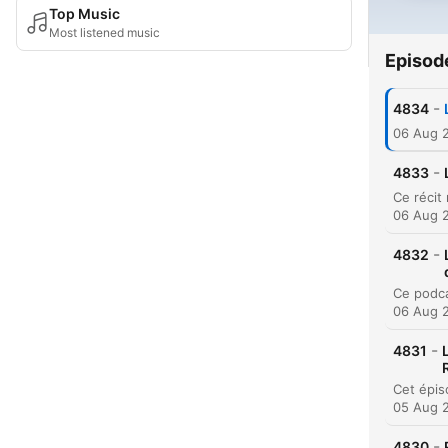
Top Music
Most listened music
Episod
-
4834
06 Aug 
-
4833
06 Aug 
-
4832
06 Aug 
-
4831
05 Aug 
-
4830