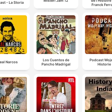
Misteri Jam 12
de l'Histoire
ast - La Storia
Franck Ferr
Los Cuentos de
Podcast Woj
eal Narcos
Pancho Madrigal
Historie