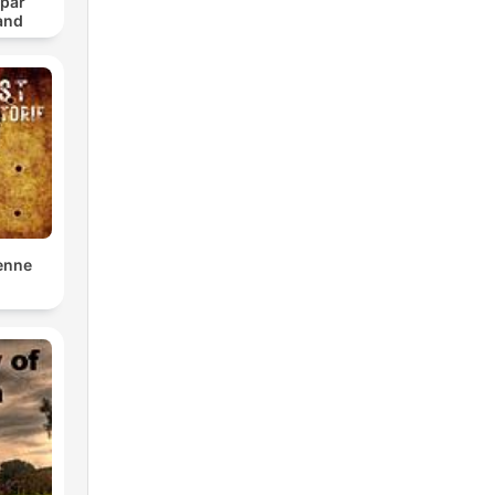
 par
and
enne