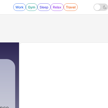
Work
Gym
Sleep
Relax
Travel
ance