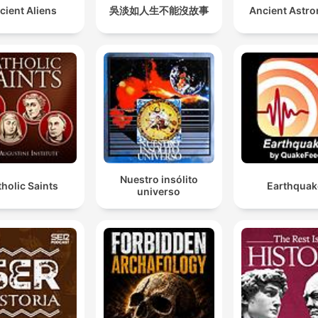
cient Aliens
吳淡如人生不能沒故事
Ancient Astro
Nuestro insólito
holic Saints
Earthquak
universo