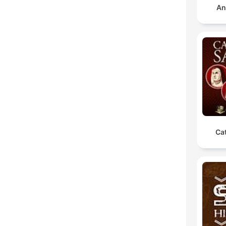
An
Cat