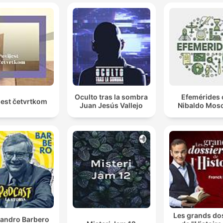
Oculto tras la sombra
Efemérides 
jest četvrtkom
Juan Jesús Vallejo
Nibaldo Mosc
Les grands do
sandro Barbero