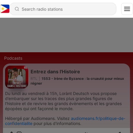
Podcasts
Entrez dans l'Histoire
RTL
|
1553 - Irène de Byzance : la cruauté pour mieux
régner
Du lundi au vendredi à 15h, Lorànt Deutsch vous propose
d’embarquer sur les traces des plus grandes figures de
l’histoire et de revivre les grands évènements et les grandes
épopées qui ont façonné le monde.
Hébergé par Audiomeans. Visitez
audiomeans.fr/politique-de-
confidentialite
pour plus d'informations.