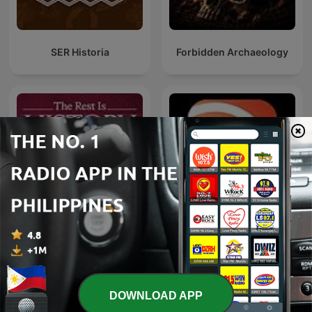
SER Historia
Forbidden Archaeology
The Rest Is History
Earthquake!
DOWNLOAD APP