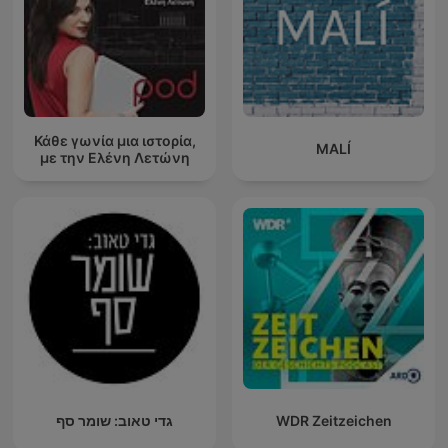
Κάθε γωνία μια ιστορία,
MALÍ
με την Ελένη Λετώνη
גדי טאוב: שומר סף
WDR Zeitzeichen