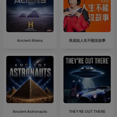
Ancient Aliens
吳淡如人生不能沒故事
Ancient Astronauts
THEY'RE OUT THERE