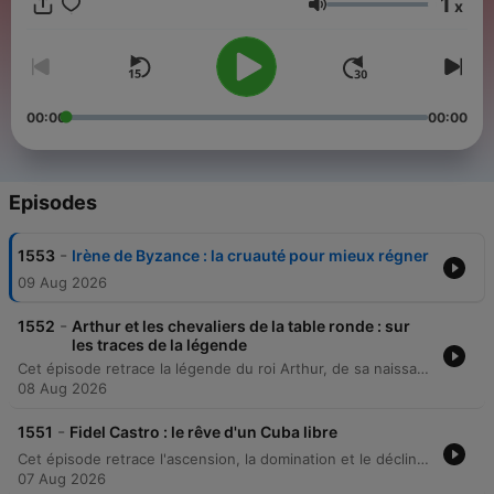
1
x
Volume
00:00
00:00
Episodes
-
1553
Irène de Byzance : la cruauté pour mieux régner
09 Aug 2026
-
1552
Arthur et les chevaliers de la table ronde : sur
les traces de la légende
Cet épisode retrace la légende du roi Arthur, de sa naissance illégitime issue d'Uther Pendragon jusqu'à la quête du Saint Graal. L'histoire explore les trahisons de Morgane, l'amour interdit entre Lancelot et Guenièvre, ainsi que la chute progressive du royaume de Camelot. Le récit détaille également la fin de la légende arthurienne, marquée par le duel fatal entre Arthur et Mordred. Enfin, l'épisode examine l'évolution historique des récits à travers les siècles et s'interroge sur l'existence réelle d'un personnage historique nommé Artorius.
08 Aug 2026
-
1551
Fidel Castro : le rêve d'un Cuba libre
Cet épisode retrace l'ascension, la domination et le déclin de Fidel Castro, de sa naissance à Cuba jusqu'à sa mort en 2016. Le récit détaille son parcours de révolutionnaire, de l'attaque de la caserne Moncada à la prise du pouvoir en 1959, tout en explorant les aspects paradoxaux de son règne entre avancées sociales et répression politique. À travers l'étude de sa construction mythique et des tensions internationales, notamment la crise des missiles, l'épisode analyse comment Castro est devenu un pion sur la scène mondiale. Le récit aborde également les multiples tentatives d'assassinat orchestrées contre lui et l'héritage complexe laissé par son régime.
07 Aug 2026