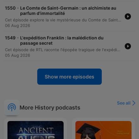
-
1550
Le Comte de Saint-Germain : un alchimiste au
parfum d'immortalité
Cet épisode explore la vie mystérieuse du Comte de Saint-Germain, un personnage énigmatique du XVIIIe siècle dont les origines restent inconnues. Entre légendes d'alchimie et réalités historiques, le récit retrace ses passages à Versailles, en Angleterre et en Russie, tout en soulignant les tentatives de décrédibilisation par ses contemporains. Le récit détaille également la légende du comte, entre faits historiques et mythes d'immortalité alimentés par des figures comme Casanova ou Cagliostro. Nous explorerons ses origines liées à la Transylvanie, sa fin documentée en 1784, et la persistance de son mythe à travers les siècles.
06 Aug 2026
-
1549
L'expédition Franklin : la malédiction du
passage secret
Cet épisode de RTL raconte l'épopée tragique de l'expédition Franklin, partie en 1845 pour découvrir le passage du Nord-Ouest. À bord des navires Erebus et Terror, le commandant John Franklin et son équipage s'enfoncent dans un labyrinthe de glaces arctiques, menant à une disparition mystérieuse qui a obsédé le monde pendant plus d'un siècle. L'histoire retrace les tentatives de sauvetage, la découverte de messages désespérés laissés dans des cairns et l'agonie progressive des marins face au scorbut, au froid extrême et au saturnisme. Le récit explore les derniers instants de ces hommes avant que le mystère ne soit partiellement éclairci par la découverte récente des épaves.
05 Aug 2026
Show more episodes
See all
More History podcasts