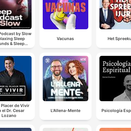
Podcast by Slow
elaxing Sleep
Vacunas
Het Spreek
unds & Sleep
s | Nature Sound
 Sleep | ASMR
 Placer de Vivir
 el Dr. Cesar
L'Allena-Mente
Psicología Espi
Lozano