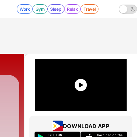
Work
Gym
Sleep
Relax
Travel
p
DOWNLOAD APP