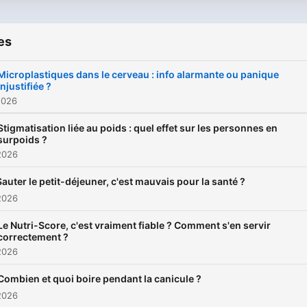
vie.
es
Microplastiques dans le cerveau : info alarmante ou panique
injustifiée ?
2026
Stigmatisation liée au poids : quel effet sur les personnes en
surpoids ?
2026
Sauter le petit-déjeuner, c'est mauvais pour la santé ?
2026
Le Nutri-Score, c'est vraiment fiable ? Comment s'en servir
correctement ?
2026
Combien et quoi boire pendant la canicule ?
2026