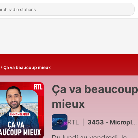
Ça va beaucoup mieux
Ça va beaucou
mieux
RTL
|
3453 - Microplastiques dans le cerveau : info alarmante ou panique injustifiée ?
Du lundi au vendredi, le