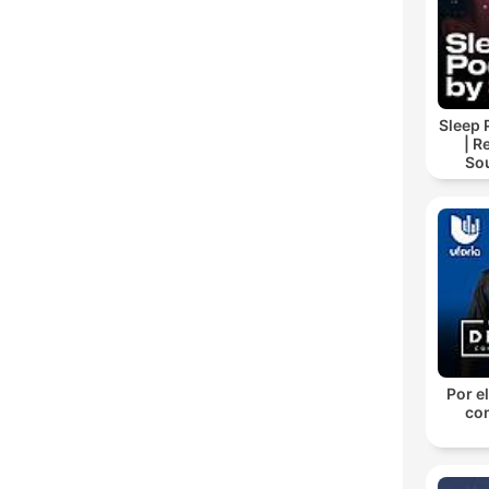
Sleep 
| R
So
Storie
For
Por el
con