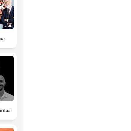
uur
ritual