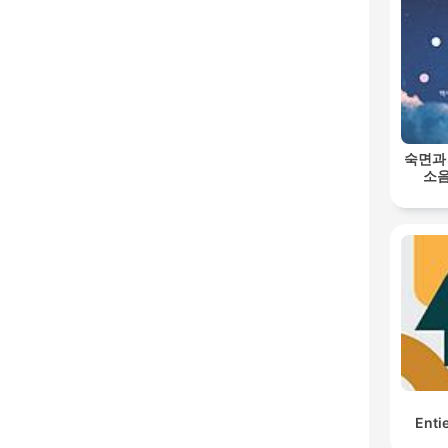
숙면과
소음
Enti