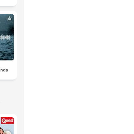
unds
s