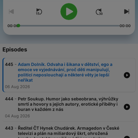
00:00
00:00
Episodes
-
445
Adam Dolník. Odvaha i šikana v dětství, ego a
emoce ve vyjednávání, proč děti manipulují,
politici neposlouchají a některé věty je lepší
neříkat
06 Aug 2026
-
444
Petr Soukup. Humor jako sebeobrana, výhrůžky
smrtí a hovory s jejich autory, erotické příběhy i
buran v každém z nás
04 Aug 2026
-
443
Ředitel ČT Hynek Chudárek. Armagedon v České
televizi a plán na miliardový škrt, ohrožená