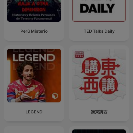
Perú Misterio
TED Talks Daily
LEGEND
講東講西