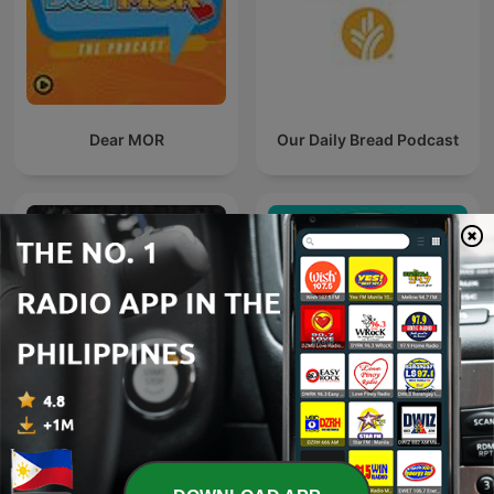
Dear MOR
Our Daily Bread Podcast
Alas Dose Na: Mga
RnB Hype
Kwentong Kababalaghan