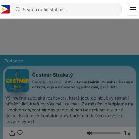
Podcasts
Čestmír Strakatý
Čestmír Strakatý
|
445 - Adam Dolník. Odvaha i šikana v
dětství, ego a emoce ve vyjednávání, proč děti
manipulují, politici neposlouchají a některé věty je lepší
neříkat
Výjimečné autorské rozhovory, které jdou do hloubky témat i
příběhů lidí, kteří by Vás měli zajímat. Za měsíční předplatné na
Herohero.co/cestmir dostanete obsah bez reklam a v plné
délce. Budeme v kontaktu a vy budete u dalšího rozvoje a
nových výhod.
1
x
Volume