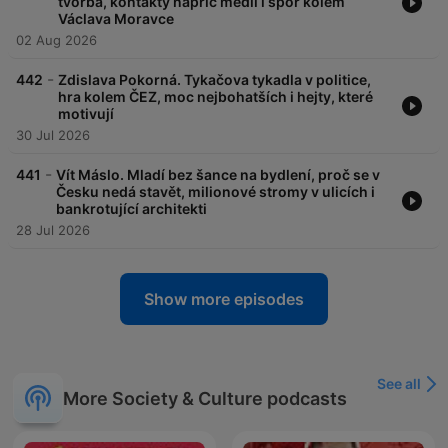
tvorba, kontakty napříč médii i spor kolem
Václava Moravce
02 Aug 2026
-
442
Zdislava Pokorná. Tykačova tykadla v politice,
hra kolem ČEZ, moc nejbohatších i hejty, které
motivují
30 Jul 2026
-
441
Vít Máslo. Mladí bez šance na bydlení, proč se v
Česku nedá stavět, milionové stromy v ulicích i
bankrotující architekti
28 Jul 2026
Show more episodes
See all
More Society & Culture podcasts