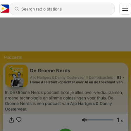
Podcasts
De Groene Nerds
Aljo Hartgers & Danny Oosterveer // De Podcasters
|
93 -
Home Assistant-oprichter over AI en de toekomst van
smart home
In De Groene Nerds podcast hoor je alles over verduurzamen,
groene technologie en slimme oplossingen voor thuis. De
Groene Nerds is een podcast van Aljo Hartgers & Danny
Oosterveer.
1
x
Volume