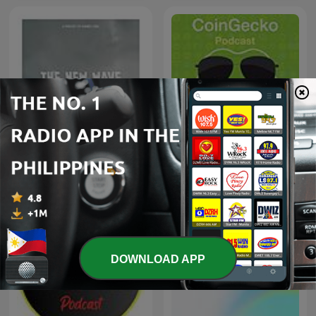
CoinGecko Podcast -
The New Wave
Bitcoin & Cryptocurrency
Insights
DOWNLOAD APP