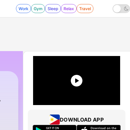
Work
Gym
Sleep
Relax
Travel
914 - 850. Kan Europa nog concurreren met A
DOWNLOAD APP