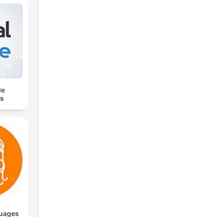
nd
0
de
es
 die
e
guages