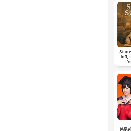
Study
lofi,
fo
吳淡