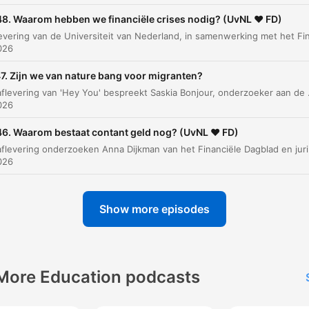
8. Waarom hebben we financiële crises nodig? (UvNL ❤️ FD)
Obstakels voor grensoverschrijdende handel e
00:04:05
arbeid
026
Europees denken versus nationaal belang
00:06:12
7. Zijn we van nature bang voor migranten?
Specialisatie en nichemarkten als
In deze aflevering van 'Hey You' bespreekt Saskia Bonjour, onderzoeker aan de Universiteit van Amsterdam, de complexe dynam
00:06:55
concurrentiemiddel
026
De rol van technologie en automatisering
00:07:39
6. Waarom bestaat contant geld nog? (UvNL ❤️ FD)
In deze aflevering onderzoeken Anna Dijkman van het Financiële Dagblad en jurist/econ
Aanpassingsvermogen voor de toekomst
00:08:38
026
Europa als betrouwbare omgeving en
00:09:08
randvoorwaarden
Show more episodes
lick on a chapter to go directly to that moment
lights
More Education podcasts
Er staan haaks op het idee van een interne markt... w
dat zou betekenen dat die barrières er niet meer