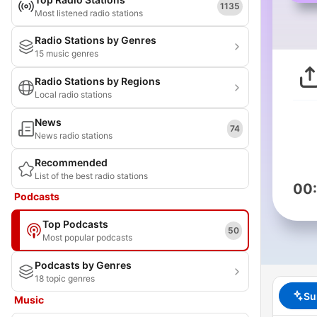
1135
Most listened radio stations
Radio Stations by Genres
15 music genres
Radio Stations by Regions
Local radio stations
News
74
News radio stations
Recommended
List of the best radio stations
00
Podcasts
Top Podcasts
50
Most popular podcasts
Podcasts by Genres
18 topic genres
Su
Music