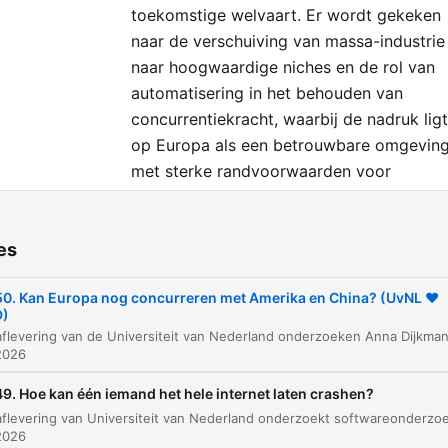
toekomstige welvaart. Er wordt gekeken
naar de verschuiving van massa-industrie
naar hoogwaardige niches en de rol van
automatisering in het behouden van
concurrentiekracht, waarbij de nadruk ligt
op Europa als een betrouwbare omgevin
met sterke randvoorwaarden voor
bedrijven en werknemers.
es
ters
De veranderende wereldmarkt en de positie v
0. Kan Europa nog concurreren met Amerika en China? (UvNL ❤️
00:00:05
D)
Europa
2026
De zoektocht naar Europa's Unique Selling Poi
00:01:28
9. Hoe kan één iemand het hele internet laten crashen?
Diversiteit in Europese economische structure
00:02:42
2026
De kracht van de interne markt
00:03:28