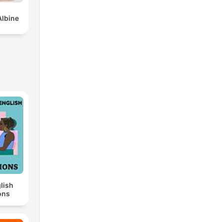
Albine
lish
ons