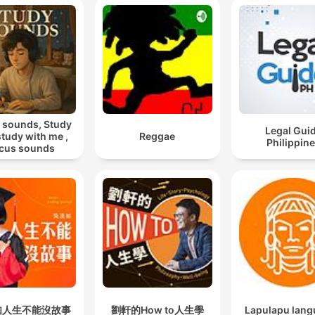
zouden zijn.
00:04:36 · De spreker legt uit hoe de huidige verschillen in
nationale regelgeving de effectiviteit van de Europese interne
markt ondermijnen.
De totale economische waarde van Europa ligt nu ro
de 18.000 miljard euro. En dat zou dus wel zo'n 3.00
 sounds, Study
Legal Gui
miljard euro hoger kunnen zijn.
 study with me ,
Reggae
Philippin
cus sounds
00:05:11 · Een schatting van de potentiële economische groei
mogelijk is door het beter integreren van de Europese markt.
De concurrentiestrijd tussen Europa en bijvoorbeeld
China gaat steeds minder over wie de goedkoopste
arbeid heeft. En steeds meer over wie de beste
technologie ontwikkelt en toepast.
00:08:12 · Een observatie over de verschuiving in de mondial
economische competitie van lage kosten naar technologische
如人生不能沒故事
劉軒的How to人生學
Lapulapu lan
innovatie.