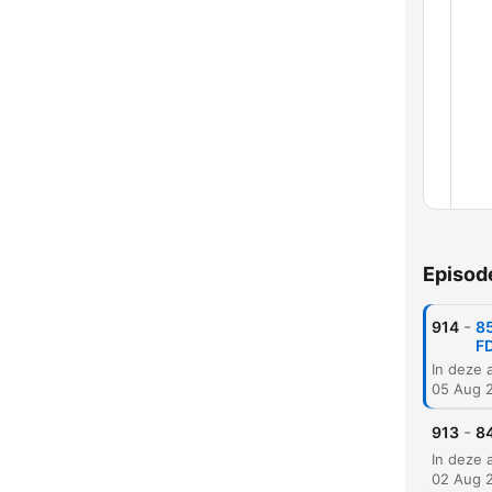
Episod
Chap
-
914
85
F
05 Aug 
-
913
84
02 Aug 