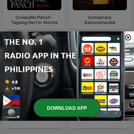
CreepyMc Pancit -
Conspiracy
Tagalog Horror Stories
Deconstructed
International Society & Culture podcasts
DOWNLOAD APP
Perú Misterio
TED Talks Daily