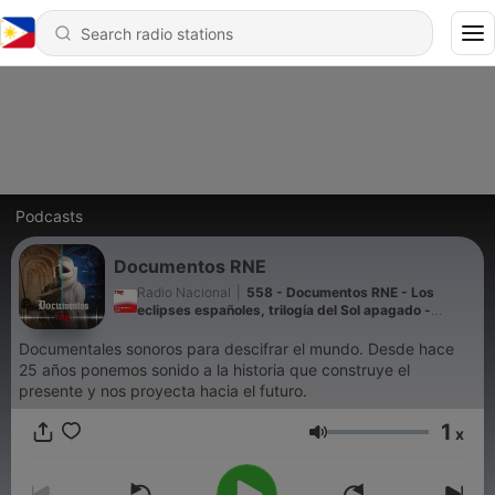
Podcasts
Documentos RNE
Radio Nacional
|
558 - Documentos RNE - Los
eclipses españoles, trilogía del Sol apagado -
10/08/26
Documentales sonoros para descifrar el mundo. Desde hace
25 años ponemos sonido a la historia que construye el
presente y nos proyecta hacia el futuro.
1
x
Volume