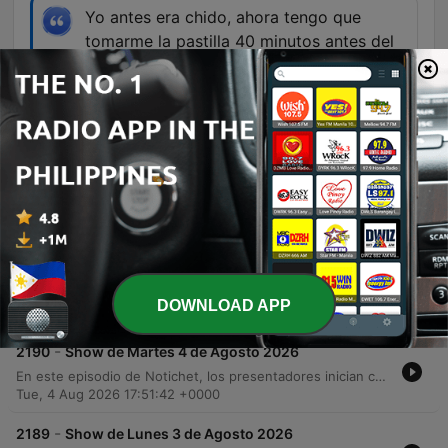
Yo antes era chido, ahora tengo que
tomarme la pastilla 40 minutos antes del
acto sexual.
01:25:08 · Un comentario humorístico enviado
por un oyente sobre los cambios en la salud
masculina.
Episodes
-
2191
Show de Miércoles 5 de Agosto 2026
En este episodio de 'Don Cheto al Aire', los locutores abordan diversos dilemas personales en la sección 'Las Desorientadas', tratando temas de infidelidad familiar, deudas y consejos para encuentros inesperados. El programa transita hacia un bloque informativo con 'Notiché', donde se reportan alertas sanitarias por viajes a México, operativos migratorios en EE. UU. y noticias sobre seguridad y política internacional. El episodio también incluye una cobertura de deportes, analizando la pretemporada de la NFL y resultados de fútbol, junto con sucesos de espectáculos relacionados con influencers. Finalmente, se ofrece un consultorio legal sobre procesos migratorios y se cierra con una serie de anécdotas humorísticas sobre cómo las prioridades y los hábitos cambian con la edad.
DOWNLOAD APP
Wed, 5 Aug 2026 19:13:47 +0000
-
2190
Show de Martes 4 de Agosto 2026
En este episodio de Notichet, los presentadores inician con la dinámica de 'quemados', donde los oyentes comparten anécdotas personales y chismes sobre familiares y empleos. El programa transita hacia un bloque informativo que aborda temas de actualidad como aranceles en Estados Unidos, brotes de enfermedades y noticias migratorias. La emisión también explora el mundo del entretenimiento con polémicas de celebridades y debates deportivos sobre el Mundial 2030. Finalmente, se ofrece una sección de consejos psicológicos para gestionar rumores y una entrevista con la abogada Leticia Valencia sobre procesos legales de inmigración y ciudadanía.
Tue, 4 Aug 2026 17:51:42 +0000
-
2189
Show de Lunes 3 de Agosto 2026