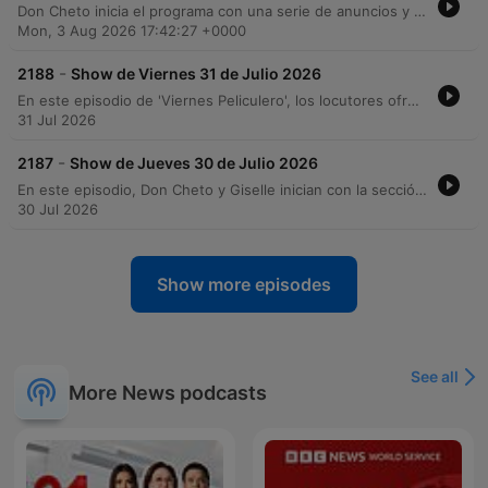
Don Cheto inicia el programa con una serie de anuncios y la promoción de un sorteo de un Nissan Sentra 2026. A lo largo del episodio, los locutores comparten anécdotas personales, recuerdos de videos virales clásicos de internet y relatos cómicos sobre personajes como Marquitos. El programa también aborda eventos locales en Pico Rivera y Plaza México, concluyendo con una divertida discusión sobre la duración ideal de las visitas familiares y sus efectos en el anfitrión.
Mon, 3 Aug 2026 17:42:27 +0000
-
2188
Show de Viernes 31 de Julio 2026
En este episodio de 'Viernes Peliculero', los locutores ofrecen una variada selección de recomendaciones cinematográficas y televisivas, desde la miniserie mexicana 'El Otro Padre' hasta producciones de Christopher Nolan y thrillers basados en hechos reales. También exploran temas de cultura pop, como la cancelación de series en plataformas de streaming y las tendencias actuales en redes sociales. El programa también aborda noticias internacionales de relevancia, incluyendo la crisis migratoria en Ceuta, brotes de Ébola en el Congo y movimientos políticos en Estados Unidos. Finalmente, se profundiza en temas de psicología y relaciones personales con la sexóloga Edelmira Cárdenas, concluyendo con anécdotas de oyentes sobre las decepciones que pueden traer consigo las metas alcanzadas y las compras impulsivas.
31 Jul 2026
-
2187
Show de Jueves 30 de Julio 2026
En este episodio, Don Cheto y Giselle inician con la sección 'una chica más', donde analizan con humor comportamientos masculinos considerados poco varoniles a través de mensajes de los oyentes. El programa transiciona hacia una sección de noticias internacionales que aborda temas como la situación judicial de Evo Morales, la gestión de Donald Trump y el uso de drones tecnológicos para la seguridad en escuelas estadounidenses. La emisión también explora temas de actualidad y espectáculos, incluyendo polémicas en La Casa de los Famosos México, la postura de BTS ante los Grammys y noticias deportivas sobre la NBA y el fútbol brasileño. El programa concluye con una charla sobre nostalgia en el cine, anécdotas personales y una sesión de consultas espirituales con el maestro Fernando sobre energías y protecciones.
30 Jul 2026
Show more episodes
See all
More News podcasts