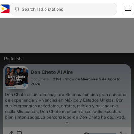
Podcasts
Don Cheto Al Aire
Don Cheto
|
2191 - Show de Miércoles 5 de Agosto
2026
Don Cheto es un personaje de 65 años con una gran cantidad
de experiencia y vivencias en México y Estados Unidos. Con
sus interesantes anécdotas, chistes, música y su lenguaje
estilo Michoacán, Don Cheto mantiene a sus radioescuchas
bien sintonizados.La personalidad de Don Cheto ha cautivado
a audiencias de todas las edades durante años. Es
controvertido, coqueto y divertido. Don Cheto junto con sus
1