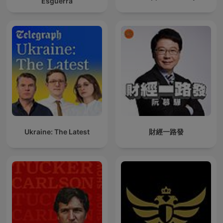
Esguerra
Ukraine: The Latest
財經一路發