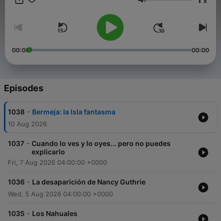
x
listo para ayudarlos a resolver estos misterios? #SoyEnigmático
Volume
00:00
00:00
Episodes
-
1038
Bermeja: la Isla fantasma
10 Aug 2026
-
1037
Cuando lo ves y lo oyes... pero no puedes
explicarlo
Fri, 7 Aug 2026 04:00:00 +0000
-
1036
La desaparición de Nancy Guthrie
Wed, 5 Aug 2026 04:00:00 +0000
-
1035
Los Nahuales