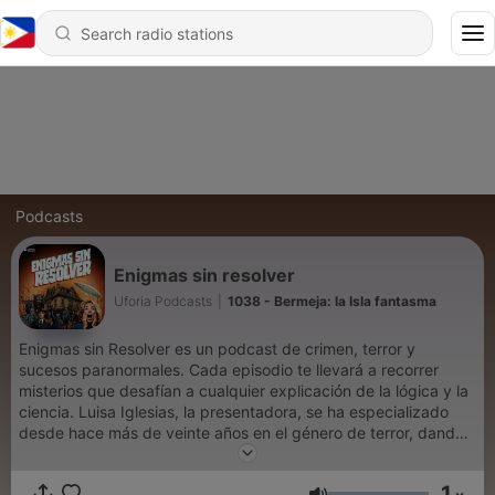
Podcasts
Enigmas sin resolver
Uforia Podcasts
|
1038 - Bermeja: la Isla fantasma
Enigmas sin Resolver es un podcast de crimen, terror y
sucesos paranormales. Cada episodio te llevará a recorrer
misterios que desafían a cualquier explicación de la lógica y la
ciencia. Luisa Iglesias, la presentadora, se ha especializado
desde hace más de veinte años en el género de terror, dando
conferencias por todo México y Centroamérica. Fernando
Santamaría, copresentador, es experto en psicofonías. ¿Estás
1