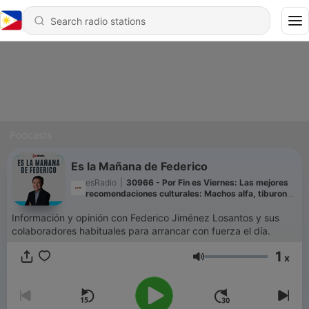
Podcasts
Es la Mañana de Federico
esRadio
|
30966 - Por Fin es Viernes: Las mejores
recomendaciones culturales: Machos alfa, tiburones
y teatro alternativo
Información y opinión con Federico Jiménez Losantos y sus
colaboradores habituales para arrancar con fuerza el día.
1
x
Volume