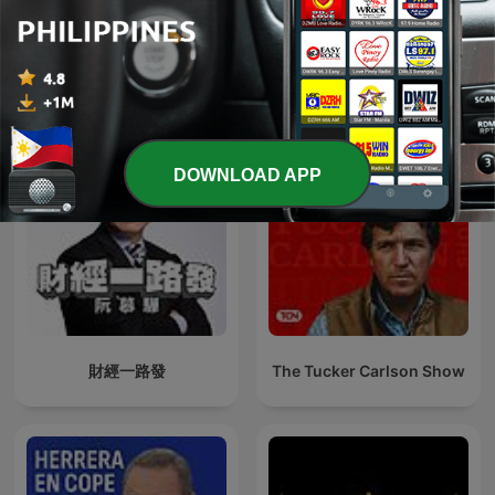
Facts First with Christian
Ukraine: The Latest
Esguerra
DOWNLOAD APP
財經一路發
The Tucker Carlson Show