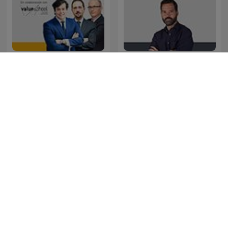
Tu dinero nunca duerme
La Noche de Dieter
Fútbol es Radio
Es Salud