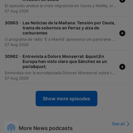
El episodio analiza la crisis migratoria en Ceuta y Melilla, criticando la gestión del Gobierno de España y la falta de respuesta institucional ante la entrada masiva de personas. Se debate sobre las implicaciones políticas de la relación con Marruecos, la dificultad en la identificación de menores y el papel del Rey como símbolo del Estado. Asimismo, se abordan temas de actualidad económica como el desempeño del IBEX 35 y el precio de los combustibles, junto con debates sobre la organización del Mundial de fútbol 2030 y las repercusiones geopolíticas de sus posibles sedes.
07 Aug 2026
-
30963
Las Noticias de la Mañana: Tensión por Ceuta,
trama de sobornos en Ferraz y alza de
carburantes
O programa de rádio 'É a Manhã' apresenta um panorama abrangente das principais notícias da Espanha e do cenário internacional em agosto de 2026. A edição aborda tensões políticas na Andaluzia relacionadas à violência doméstica, investigações de corrupção envolvendo o PSOE e debates sobre gestão pública em Madrid. No âmbito internacional, são discutidos os diálogos políticos na Venezuela e a posse de Abelardo de la Espriella na Colômbia. A cobertura inclui ainda atualizações sobre saúde pública, como casos de vírus em Galiza, crises climáticas com incêndios florestais, o aumento nos preços de combustíveis e energia, além de um resumo esportivo detalhando movimentações no mercado de transferências do Real Madrid e Barcelona, bem como as competições de MotoGP e tênis.
07 Aug 2026
-
30962
Entrevista a Dolors Monserrat: &quot;En
Europa han visto claro que Sánchez es un
paria&quot;
Entrevista con la eurodiputada Dolores Monserrat sobre la crisis migratoria en Ceuta y la gestión del gobierno de Pedro Sánchez. La invitada analiza la falta de coordinación entre el Estado español y la Unión Europea, señalando que España no ha solicitado los apoyos necesarios de Frontex y que existe una falta de identificación de los individuos presentes en la frontera. La conversación aborda las implicaciones de seguridad nacional e integridad territorial, la necesidad de aplicar la directiva de retornos para menores no vulnerables y la importancia de reforzar la diplomacia migratoria con países terceros como Marruecos. Monserrat critica la postura del gobierno español frente a los mecanismos europeos de protección de fronteras y advierte sobre las posibles consecuencias en el espacio Schengen.
07 Aug 2026
Show more episodes
See all
More News podcasts