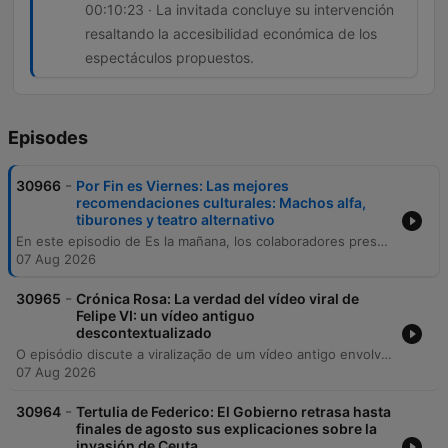
00:10:23 · La invitada concluye su intervención
resaltando la accesibilidad económica de los
espectáculos propuestos.
Episodes
-
30966
Por Fin es Viernes: Las mejores
recomendaciones culturales: Machos alfa,
tiburones y teatro alternativo
En este episodio de Es la mañana, los colaboradores presentan una variada agenda de estrenos y eventos culturales para el fin de semana y el mes de agosto. Andrés Arconada recomienda tres propuestas cinematográficas que abarcan desde la comedia española con El último mono, hasta el cine de supervivencia con En mar abierto y la animación infantil con La Patrulla Canina.
07 Aug 2026
-
30965
Crónica Rosa: La verdad del vídeo viral de
Felipe VI: un vídeo antiguo
descontextualizado
O episódio discute a viralização de um vídeo antigo envolvendo o Rei Felipe VI em Mallorca e aborda temas da realeza, como a segurança da Princesa Leonor e a agenda real ligada à astronomia. Acompanhe também uma viagem no tempo ao verão de 1977 para relembrar eventos históricos da cultura pop, além de atualizações sobre celebridades, desde o relacionamento de Tom Holland e Zendaya até as tendências de estilo e rupturas no mundo dos famosos.
07 Aug 2026
-
30964
Tertulia de Federico: El Gobierno retrasa hasta
finales de agosto sus explicaciones sobre la
invasión de Ceuta