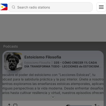
Podcasts
Estoicismo Filosofia
Estoicismo Filosofia
|
335 - CÓMO CRECER 1% CADA
DÍA TRANSFORMA TODO - LECCIONES de ESTOICISMO
Para Construir una Vida Extraordinaria
Descubre el poder del estoicismo con "Lecciones Estoicas", tu
podcast para la sabiduría práctica y la paz interior. Únete a nosotros
mientras exploramos las enseñanzas estoicas atemporales, aplicand
antiguas perspectivas a la vida moderna. Desde enfrentar desafíos
diarios hasta cultivar resiliencia y virtud, nuestros episodios ofrecen
una perspectiva refrescante para cualquiera que busque una vida
más significativa y equilibrada. Suscríbete y emprende un viaje
1