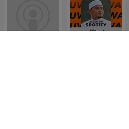
iTunes – On Purpose
Ustaz Wadi Annuar
Magazine
Official
Finnish with Eemeli