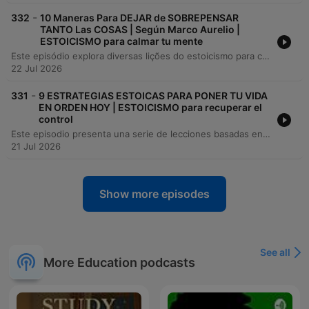
-
332
10 Maneras Para DEJAR de SOBREPENSAR
TANTO Las COSAS | Según Marco Aurelio |
ESTOICISMO para calmar tu mente
Este episódio explora diversas lições do estoicismo para combater o hábito de sobrepensar, utilizando ensinamentos de Marco Aurélio, Epicteto e Sêneca. O conteúdo aborda temas como a prática da gratidão, a aceitação da impermanência e o foco no esforço em vez do resultado. A jornada continua com estratégias práticas para lidar com a ansiedade, incluindo a decomposição de problemas em passos concretos, a busca por sabedoria externa e a prática do malestar voluntário. O objetivo é ensinar como transformar o excesso de pensamento em resiliência e ação através do foco no presente.
22 Jul 2026
-
331
9 ESTRATEGIAS ESTOICAS PARA PONER TU VIDA
EN ORDEN HOY | ESTOICISMO para recuperar el
control
Este episodio presenta una serie de lecciones basadas en el estoicismo para alcanzar la claridad, la serenidad y el dominio personal. A través de estrategias inspiradas en autores como Séneca, Epicteto y Marco Aurelio, se invita al oyente a tomar el control de su mente, gestionar sus hábitos y valorar el uso del tiempo. El contenido explora cómo la simplicidad, la acción consciente y la gestión de la energía permiten construir un carácter resiliente. El objetivo es aprender a simplificar la vida para encontrar la verdadera libertad y proteger la paz mental frente al caos externo.
21 Jul 2026
Show more episodes
See all
More Education podcasts